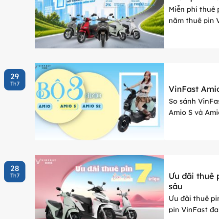
Miễn phí thuê 
năm thuê pin 
khách hàng đa
29
Th7
VinFast Ami
So sánh VinFa
Amio S và Ami
dáng nhỏ gọn, p
28
Ưu đãi thuê p
Th7
sâu
Ưu đãi thuê pi
pin VinFast đa