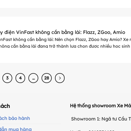
, ...
 điện VinFast không cần bằng lái: Flazz, ZGoo, Amio
inFast không cần bằng lái: Nên chọn Flazz, ZGoo hay Amio? Xe
hông cần bằng lái đang trở thành lựa chọn được nhiều học sinh
 tâm nhờ thiết kế nhỏ ...
3
4
…
28
sách
Hệ thống showroom Xe Máy
ách bảo hành
Showroom 1: Ngã tư Cầu Th
dẫn mua hàng