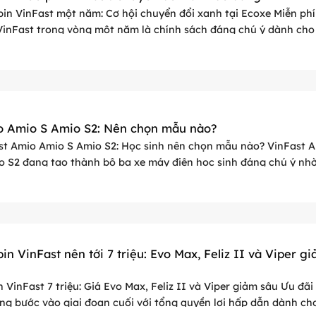
pin VinFast một năm: Cơ hội chuyển đổi xanh tại Ecoxe Miễn phí
VinFast trong vòng một năm là chính sách đáng chú ý dành cho
ng có kế hoạch chuyển ...
o Amio S Amio S2: Nên chọn mẫu nào?
st Amio Amio S Amio S2: Học sinh nên chọn mẫu nào? VinFast A
o S2 đang tạo thành bộ ba xe máy điện học sinh đáng chú ý nhờ
in ...
in VinFast nên tới 7 triệu: Evo Max, Feliz II và Viper g
n VinFast 7 triệu: Giá Evo Max, Feliz II và Viper giảm sâu Ưu đãi
ng bước vào giai đoạn cuối với tổng quyền lợi hấp dẫn dành ch