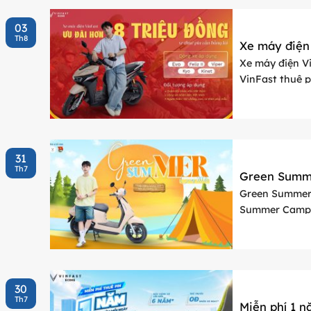
03
Th8
Xe máy điện 
Xe máy điện Vi
VinFast thuê p
tháng 8/2026. 
31
Th7
Green Summe
Green Summer 
Summer Camp V
trong hai ngày
30
Th7
Miễn phí 1 n