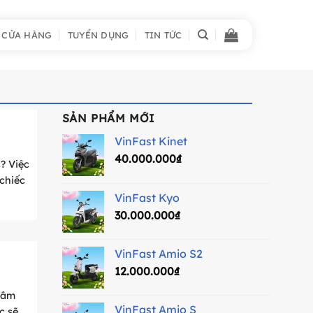
 CỬA HÀNG
TUYỂN DỤNG
TIN TỨC
SẢN PHẨM MỚI
VinFast Kinet
40.000.000
₫
? Việc
chiếc
VinFast Kyo
30.000.000
₫
VinFast Amio S2
12.000.000
₫
 tâm
VinFast Amio S
c sẽ