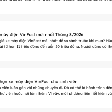
 máy điện VinFast mới nhất Tháng 8/2026
giá xe máy điện VinFast mới nhất để so sánh trước khi mua? Mứ
dài từ hơn 11 triệu đồng đến gần 50 triệu đồng. Người dùng có th
h ...
chọn xe máy điện VinFast cho sinh viên
 viên luôn gắn với những chuyến đi. Đó có thể là hành trình đế
hư viện hoặc nơi làm thêm. Vì vậy, một phương tiện tiết kiệm và
rọng. Xe ...