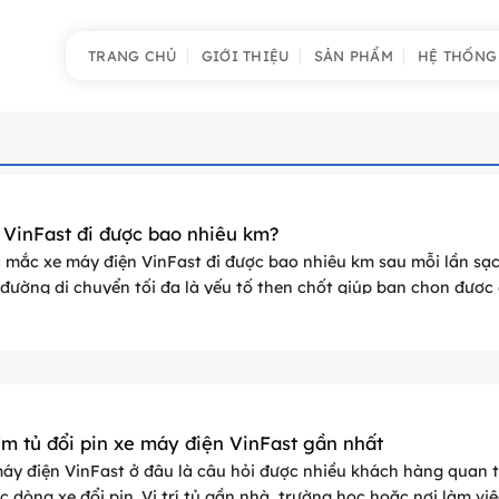
TRANG CHỦ
GIỚI THIỆU
SẢN PHẨM
HỆ THỐNG
 VinFast đi được bao nhiêu km?
 mắc xe máy điện VinFast đi được bao nhiêu km sau mỗi lần sạc
ường di chuyển tối đa là yếu tố then chốt giúp bạn chọn được 
 ...
m tủ đổi pin xe máy điện VinFast gần nhất
 máy điện VinFast ở đâu là câu hỏi được nhiều khách hàng quan
ác dòng xe đổi pin. Vị trí tủ gần nhà, trường học hoặc nơi làm việ