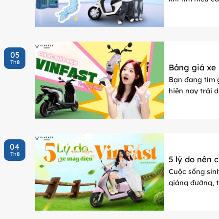
ảnh hưởng ...
05
Th8
Bảng giá xe
Bạn đang tìm 
hiện nay trải 
chọn xe học sin
04
Th8
5 lý do nên 
Cuộc sống sinh
giảng đường, t
dụng rất quan t