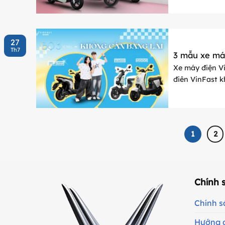
mẫu xe Evo Max
27
Th7
3 mẫu xe máy
Xe máy điện V
điện VinFast k
phụ huynh quan
1
2
Chính 
Chính s
Hướng 