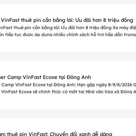
VinFast thuê pin cần bằng lái: Ưu đãi hơn 8 triệu đồng
nFast thuê pin cần bằng lái: Ưu đãi hơn 8 triệu đồng Xe máy đi
in tiếp tục được áp dụng nhiều chính sách hỗ trợ hấp dẫn trong
Khách hàng lựa chọn các ...
r Camp VinFast Ecoxe tại Đông Anh
Camp VinFast Ecoxe tại Đông Anh: Hẹn gặp ngày 8–9/8/2026 
inFast Ecoxe sẽ chính thức có mặt tại Nhà văn hóa xã Đông 
 8 và 9/8/2026, mang đến không gian trải ...
ăm thuê pin VinFast: Chuyển đổi xanh dễ dàng