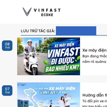
Bỏ
qua
nội
dung
LƯU TRỮ TÁC GIẢ:
VINFAST ECOXE
08
Th8
Xe máy điện
Bạn đang thắc
nắm rõ quãng đ
xe phù hợp nhất
07
Th8
Hướng dẫn tì
Tủ đổi pin xe
khi tìm hiểu c