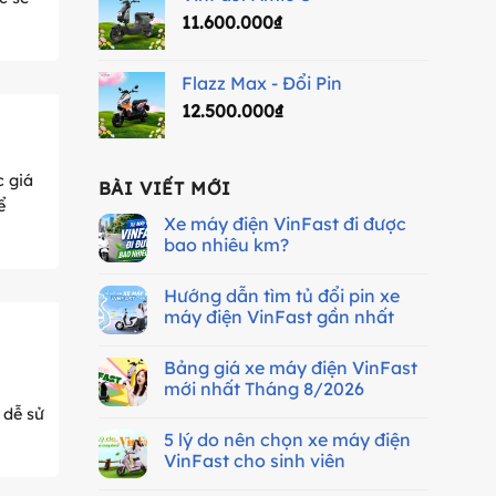
11.600.000
₫
Flazz Max - Đổi Pin
12.500.000
₫
c giá
BÀI VIẾT MỚI
ể
Xe máy điện VinFast đi được
bao nhiêu km?
Không
có
Hướng dẫn tìm tủ đổi pin xe
bình
luận
máy điện VinFast gần nhất
ở
Xe
Không
máy
có
Bảng giá xe máy điện VinFast
điện
bình
VinFast
luận
mới nhất Tháng 8/2026
n
đi
ở
được
Hướng
 dễ sử
Không
bao
dẫn
có
5 lý do nên chọn xe máy điện
nhiêu
tìm
bình
km?
tủ
luận
VinFast cho sinh viên
đổi
ở
pin
Bảng
Không