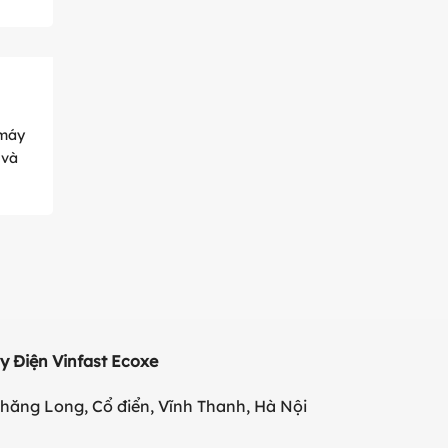
 máy
 và
 Điện Vinfast Ecoxe
ăng Long, Cổ điển, Vĩnh Thanh, Hà Nội