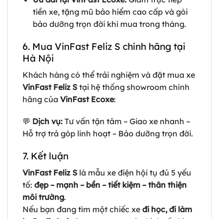
tiền xe, tặng mũ bảo hiểm cao cấp và gói
bảo dưỡng trọn đời khi mua trong tháng.
6. Mua VinFast Feliz S chính hãng tại
Hà Nội
Khách hàng có thể trải nghiệm và đặt mua xe
VinFast Feliz S
tại hệ thống showroom chính
hãng của
VinFast Ecoxe
:
💬
Dịch vụ:
Tư vấn tận tâm – Giao xe nhanh –
Hỗ trợ trả góp linh hoạt – Bảo dưỡng trọn đời.
7. Kết luận
VinFast Feliz S
là mẫu xe điện hội tụ đủ 5 yếu
tố:
đẹp – mạnh – bền – tiết kiệm – thân thiện
môi trường
.
Nếu bạn đang tìm một chiếc xe
đi học, đi làm