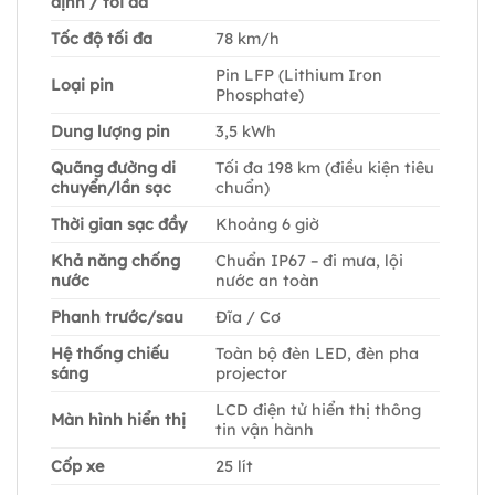
định / tối đa
Tốc độ tối đa
78 km/h
Pin LFP (Lithium Iron
Loại pin
Phosphate)
Dung lượng pin
3,5 kWh
Quãng đường di
Tối đa 198 km (điều kiện tiêu
chuyển/lần sạc
chuẩn)
Thời gian sạc đầy
Khoảng 6 giờ
Khả năng chống
Chuẩn IP67 – đi mưa, lội
nước
nước an toàn
Phanh trước/sau
Đĩa / Cơ
Hệ thống chiếu
Toàn bộ đèn LED, đèn pha
sáng
projector
LCD điện tử hiển thị thông
Màn hình hiển thị
tin vận hành
Cốp xe
25 lít