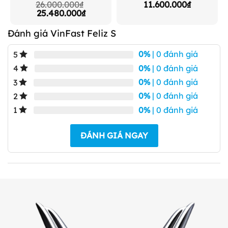
26.000.000
₫
11.600.000
₫
Giá
Giá
25.480.000
₫
gốc
hiện
là:
tại
Đánh giá VinFast Feliz S
26.000.000₫.
là:
25.480.000₫.
0%
| 0 đánh giá
5
0%
| 0 đánh giá
4
0%
| 0 đánh giá
3
0%
| 0 đánh giá
2
0%
| 0 đánh giá
1
ĐÁNH GIÁ NGAY