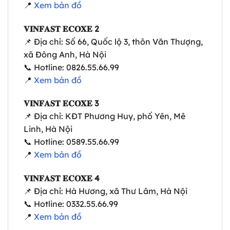
📍
Xem bản đồ
𝐕𝐈𝐍𝐅𝐀𝐒𝐓 𝐄𝐂𝐎𝐗𝐄 2
📌 Địa chỉ: Số 66, Quốc lộ 3, thôn Văn Thượng,
xã Đông Anh, Hà Nội
📞 Hotline: 0826.55.66.99
📍
Xem bản đồ
𝐕𝐈𝐍𝐅𝐀𝐒𝐓 𝐄𝐂𝐎𝐗𝐄 3
📌 Địa chỉ: KĐT Phương Huy, phố Yên, Mê
Linh, Hà Nội
📞 Hotline: 0589.55.66.99
📍
Xem bản đồ
𝐕𝐈𝐍𝐅𝐀𝐒𝐓 𝐄𝐂𝐎𝐗𝐄 4
📌 Địa chỉ: Hà Hương, xã Thư Lâm, Hà Nội
📞 Hotline: 0332.55.66.99
📍
Xem bản đồ