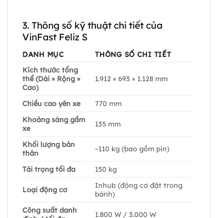
3. Thông số kỹ thuật chi tiết của
VinFast Feliz S
DANH MỤC
THÔNG SỐ CHI TIẾT
Kích thước tổng
thể (Dài × Rộng ×
1.912 × 693 × 1.128 mm
Cao)
Chiều cao yên xe
770 mm
Khoảng sáng gầm
135 mm
xe
Khối lượng bản
~110 kg (bao gồm pin)
thân
Tải trọng tối đa
150 kg
Inhub (động cơ đặt trong
Loại động cơ
bánh)
Công suất danh
1.800 W / 3.000 W