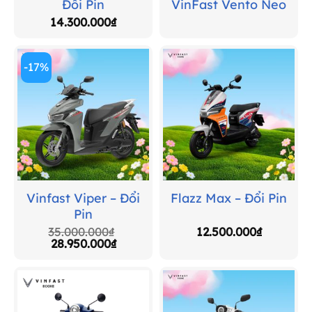
Đổi Pin
VinFast Vento Neo
14.300.000
₫
-17%
Vinfast Viper – Đổi
Flazz Max – Đổi Pin
Pin
35.000.000
₫
12.500.000
₫
Giá
Giá
28.950.000
₫
gốc
hiện
là:
tại
35.000.000₫.
là:
28.950.000₫.