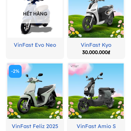
HẾT HÀNG
VinFast Evo Neo
VinFast Kyo
30.000.000
₫
-2%
VinFast Feliz 2025
VinFast Amio S