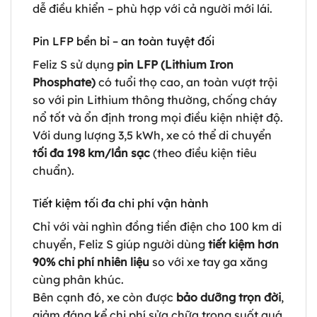
dễ điều khiển – phù hợp với cả người mới lái.
Pin LFP bền bỉ – an toàn tuyệt đối
Feliz S sử dụng
pin LFP (Lithium Iron
Phosphate)
có tuổi thọ cao, an toàn vượt trội
so với pin Lithium thông thường, chống cháy
nổ tốt và ổn định trong mọi điều kiện nhiệt độ.
Với dung lượng 3,5 kWh, xe có thể di chuyển
tối đa 198 km/lần sạc
(theo điều kiện tiêu
chuẩn).
Tiết kiệm tối đa chi phí vận hành
Chỉ với vài nghìn đồng tiền điện cho 100 km di
chuyển, Feliz S giúp người dùng
tiết kiệm hơn
90% chi phí nhiên liệu
so với xe tay ga xăng
cùng phân khúc.
Bên cạnh đó, xe còn được
bảo dưỡng trọn đời
,
giảm đáng kể chi phí sửa chữa trong suốt quá