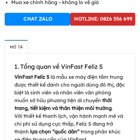
Mua xe chính hãng – không lo về giá
CHAT ZALO
HOTLINE: 0826 556 699
MÔ TẢ
1. Tổng quan về VinFast Feliz S
VinFast Feliz S
là mẫu xe máy điện tầm trung
được thiết kế dành cho người dùng đô thị, đặc
biệt là sinh viên và nhân viên văn phòng
muốn sở hữu phương tiện di chuyển
thời
trang, tiết kiệm và thân thiện môi trường
.
Với thiết kế thanh lịch, vận hành mạnh mẽ và
chi phí sử dụng cực thấp, Feliz S đang trở
thành
lựa chọn “quốc dân”
trong phân khúc
xe điện trung cấp của VinFast.