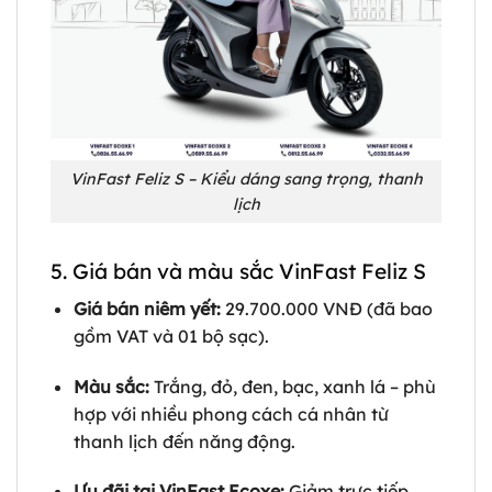
VinFast Feliz S – Kiểu dáng sang trọng, thanh
lịch
5. Giá bán và màu sắc VinFast Feliz S
Giá bán niêm yết:
29.700.000 VNĐ (đã bao
gồm VAT và 01 bộ sạc).
Màu sắc:
Trắng, đỏ, đen, bạc, xanh lá – phù
hợp với nhiều phong cách cá nhân từ
thanh lịch đến năng động.
Ưu đãi tại VinFast Ecoxe:
Giảm trực tiếp