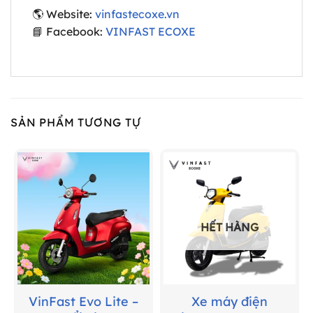
🌎 Website:
vinfastecoxe.vn
📘 Facebook:
VINFAST ECOXE
SẢN PHẨM TƯƠNG TỰ
HẾT HÀNG
VinFast Evo Lite –
Xe máy điện