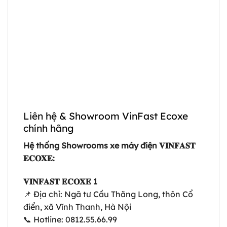
Liên hệ & Showroom VinFast Ecoxe
chính hãng
Hệ thống Showrooms xe máy điện 𝐕𝐈𝐍𝐅𝐀𝐒𝐓
𝐄𝐂𝐎𝐗𝐄:
𝐕𝐈𝐍𝐅𝐀𝐒𝐓 𝐄𝐂𝐎𝐗𝐄 1
📌 Địa chỉ: Ngã tư Cầu Thăng Long, thôn Cổ
điển, xã Vĩnh Thanh, Hà Nội
📞 Hotline: 0812.55.66.99