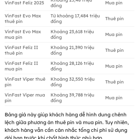
Khoảng 25,48 triệu
VinFast Feliz 2025
Mua pin
đồng
VinFast Evo Max
Từ khoảng 17,484 triệu
Thuê pin
thuê pin
đồng
VinFast Evo Max
Khoảng 23,618 triệu
Mua pin
mua pin
đồng
VinFast Feliz II
Khoảng 21,390 triệu
Thuê pin
thuê pin
đồng
VinFast Feliz II
Khoảng 28,126 triệu
Mua pin
mua pin
đồng
VinFast Viper thuê
Khoảng 32,550 triệu
Thuê pin
pin
đồng
VinFast Viper mua
Khoảng 39,788 triệu
Mua pin
pin
đồng
Bảng giá này giúp khách hàng dễ hình dung chênh
lệch giữa phương án thuê pin và mua pin. Tuy nhiên,
khách hàng vẫn cần cân nhắc tổng chi phí sử dụng
dài hạn trước khi chốt hình thức phù hợp.