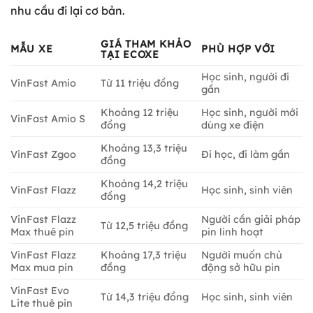
nhu cầu đi lại cơ bản.
GIÁ THAM KHẢO
MẪU XE
PHÙ HỢP VỚI
TẠI ECOXE
Học sinh, người đi
VinFast Amio
Từ 11 triệu đồng
gần
Khoảng 12 triệu
Học sinh, người mới
VinFast Amio S
đồng
dùng xe điện
Khoảng 13,3 triệu
VinFast Zgoo
Đi học, đi làm gần
đồng
Khoảng 14,2 triệu
VinFast Flazz
Học sinh, sinh viên
đồng
VinFast Flazz
Người cần giải pháp
Từ 12,5 triệu đồng
Max thuê pin
pin linh hoạt
VinFast Flazz
Khoảng 17,3 triệu
Người muốn chủ
Max mua pin
đồng
động sở hữu pin
VinFast Evo
Từ 14,3 triệu đồng
Học sinh, sinh viên
Lite thuê pin