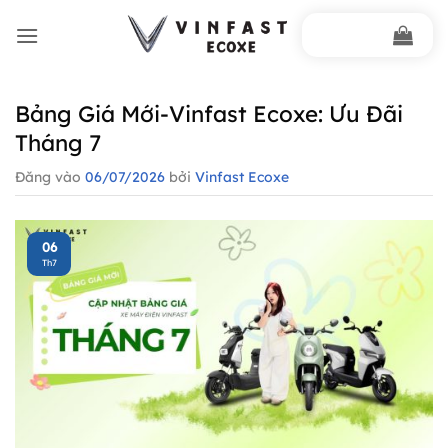
Bỏ
qua
nội
dung
Bảng Giá Mới-Vinfast Ecoxe: Ưu Đãi
Tháng 7
Đăng vào
06/07/2026
bởi
Vinfast Ecoxe
06
Th7