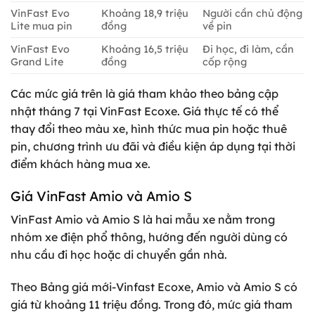
VinFast Evo
Khoảng 18,9 triệu
Người cần chủ động
Lite mua pin
đồng
về pin
VinFast Evo
Khoảng 16,5 triệu
Đi học, đi làm, cần
Grand Lite
đồng
cốp rộng
Các mức giá trên là giá tham khảo theo bảng cập
nhật tháng 7 tại VinFast Ecoxe. Giá thực tế có thể
thay đổi theo màu xe, hình thức mua pin hoặc thuê
pin, chương trình ưu đãi và điều kiện áp dụng tại thời
điểm khách hàng mua xe.
Giá VinFast Amio và Amio S
VinFast Amio và Amio S là hai mẫu xe nằm trong
nhóm xe điện phổ thông, hướng đến người dùng có
nhu cầu đi học hoặc di chuyển gần nhà.
Theo Bảng giá mới-Vinfast Ecoxe, Amio và Amio S có
giá từ khoảng 11 triệu đồng. Trong đó, mức giá tham