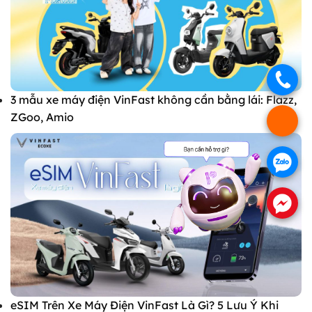
.
3 mẫu xe máy điện VinFast không cần bằng lái: Flazz,
ZGoo, Amio
.
.
.
eSIM Trên Xe Máy Điện VinFast Là Gì? 5 Lưu Ý Khi