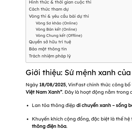
Hình thức & thời gian cuộc thi
Cách thức tham dự
Vòng thi & yêu cầu bài dự thi
Vòng Sơ khảo (Online)
Vòng Bán kết (Online)
Vòng Chung kết (Offline)
Quyền sở hữu trí tuệ
Bảo mật thông tin
Trách nhiệm pháp lý
Giới thiệu: Sứ mệnh xanh của
Ngày
18/08/2025
, VinFast chính thức công bố
Việt Nam Xanh”
. Đây là hoạt động nằm trong 
Lan tỏa thông điệp
di chuyển xanh – sống 
Khuyến khích cộng đồng, đặc biệt là thế hệ t
thông điện hóa
.