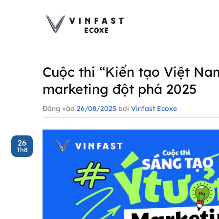
Bỏ
qua
nội
dung
Cuộc thi “Kiến tạo Việt Na
marketing đột phá 2025
Đăng vào
26/08/2025
bởi
Vinfast Ecoxe
26
Th8