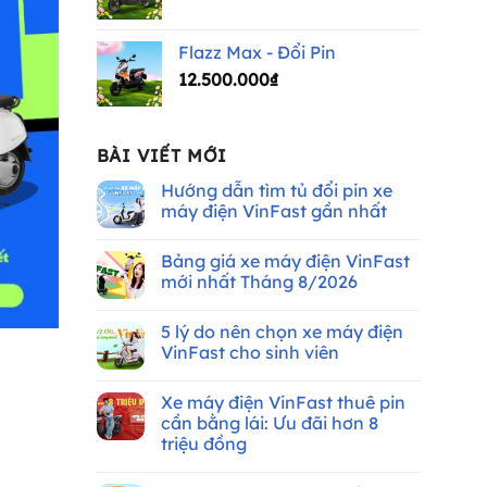
Flazz Max - Đổi Pin
12.500.000
₫
BÀI VIẾT MỚI
Hướng dẫn tìm tủ đổi pin xe
máy điện VinFast gần nhất
Không
có
Bảng giá xe máy điện VinFast
bình
luận
mới nhất Tháng 8/2026
ở
Hướng
Không
dẫn
có
5 lý do nên chọn xe máy điện
tìm
bình
tủ
luận
VinFast cho sinh viên
đổi
ở
pin
Bảng
Không
xe
giá
có
Xe máy điện VinFast thuê pin
máy
xe
bình
điện
máy
luận
cần bằng lái: Ưu đãi hơn 8
VinFast
điện
ở
triệu đồng
gần
VinFast
5
nhất
mới
lý
Không
nhất
do
có