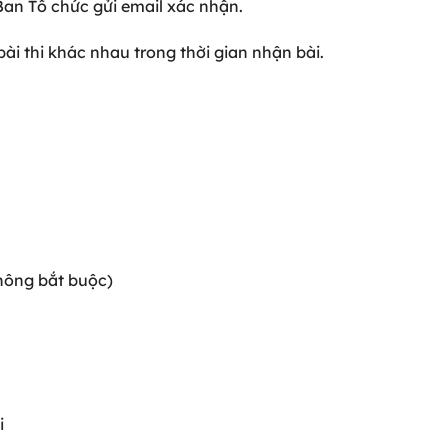
 Ban Tổ chức gửi email xác nhận.
ài thi khác nhau trong thời gian nhận bài.
hông bắt buộc)
i