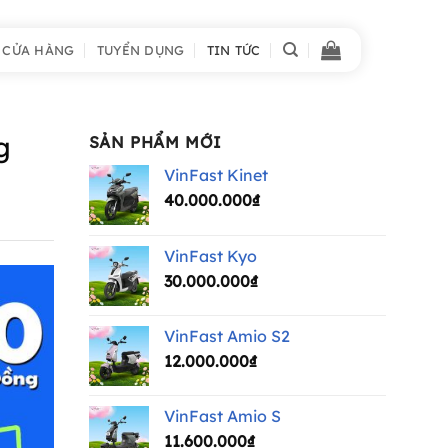
 CỬA HÀNG
TUYỂN DỤNG
TIN TỨC
g
SẢN PHẨM MỚI
VinFast Kinet
40.000.000
₫
VinFast Kyo
30.000.000
₫
VinFast Amio S2
12.000.000
₫
VinFast Amio S
11.600.000
₫