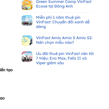
Tháng
nên
Green Summer Camp VinFast
bình
8/2026
chọn
luận
Ecoxe tại Đông Anh
xe
ở
máy
Xe
Không
điện
máy
có
VinFast
Miễn phí 1 năm thuê pin
điện
bình
cho
VinFast
luận
VinFast: Chuyển đổi xanh dễ
sinh
thuê
ở
viên
dàng
pin
Green
cần
Summer
Không
bằng
Camp
có
lái:
VinFast
VinFast Amio Amio S Amio S2:
bình
Ưu
Ecoxe
luận
Nên chọn mẫu nào?
đãi
tại
ở
hơn
Đông
Miễn
Không
8
Anh
phí
có
triệu
Ưu đãi thuê pin VinFast nên tới
1
bình
đồng
năm
luận
7 triệu: Evo Max, Feliz II và
thuê
ở
Viper giảm sâu
pin
VinFast
VinFast:
Amio
Không
iến tạo
Chuyển
Amio
có
đổi
S
bình
xanh
Amio
luận
dễ
S2:
ở
dàng
Nên
Ưu
chọn
đãi
mẫu
thuê
nào?
pin
VinFast
iao
nên
tới
7
triệu: