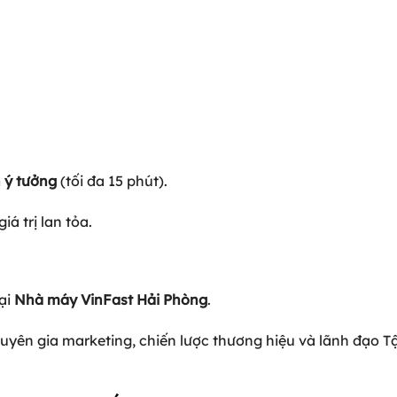
h ý tưởng
(tối đa 15 phút).
iá trị lan tỏa.
tại
Nhà máy VinFast Hải Phòng
.
yên gia marketing, chiến lược thương hiệu và lãnh đạo T