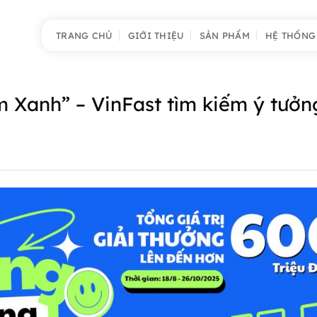
TRANG CHỦ
GIỚI THIỆU
SẢN PHẨM
HỆ THỐNG
m Xanh” – VinFast tìm kiếm ý tưởn