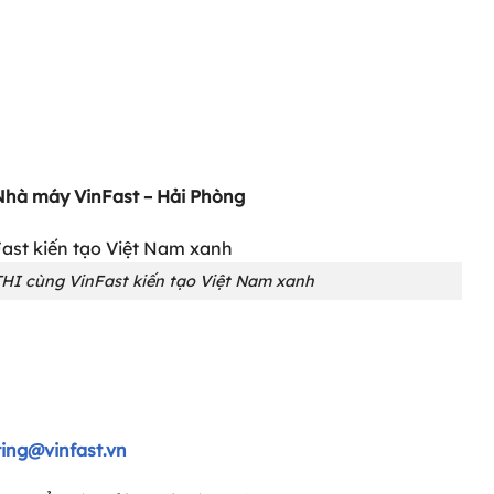
Nhà máy VinFast – Hải Phòng
I cùng VinFast kiến tạo Việt Nam xanh
ing@vinfast.vn