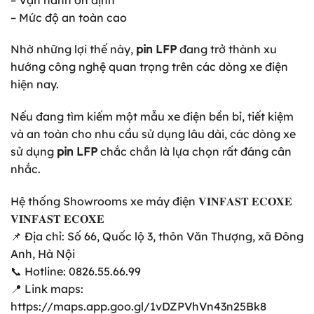
– Mức độ an toàn cao
Nhờ những lợi thế này,
pin LFP
đang trở thành xu
hướng công nghệ quan trọng trên các dòng xe điện
hiện nay.
Nếu đang tìm kiếm một mẫu xe điện bền bỉ, tiết kiệm
và an toàn cho nhu cầu sử dụng lâu dài, các dòng xe
sử dụng
pin LFP
chắc chắn là lựa chọn rất đáng cân
nhắc.
Hệ thống Showrooms xe máy điện 𝐕𝐈𝐍𝐅𝐀𝐒𝐓 𝐄𝐂𝐎𝐗𝐄
𝐕𝐈𝐍𝐅𝐀𝐒𝐓 𝐄𝐂𝐎𝐗𝐄
📌 Địa chỉ: Số 66, Quốc lộ 3, thôn Văn Thượng, xã Đông
Anh, Hà Nội
📞 Hotline: 0826.55.66.99
📍 Link maps:
https://maps.app.goo.gl/1vDZPVhVn43n25Bk8