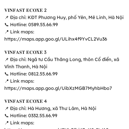
𝐕𝐈𝐍𝐅𝐀𝐒𝐓 𝐄𝐂𝐎𝐗𝐄 2
📌 Địa chỉ: KĐT Phương Huy, phố Yên, Mê Linh, Hà Nội
📞 Hotline: 0589.55.66.99
📍 Link maps:
https://maps.app.goo.gl/ULihx4f9YvCL2Vu36
𝐕𝐈𝐍𝐅𝐀𝐒𝐓 𝐄𝐂𝐎𝐗𝐄 3
📌 Địa chỉ: Ngã tư Cầu Thăng Long, thôn Cổ điển, xã
Vĩnh Thanh, Hà Nội
📞 Hotline: 0812.55.66.99
📍 Link maps:
https://maps.app.goo.gl/UibXzMGB7MyhbHbo7
𝐕𝐈𝐍𝐅𝐀𝐒𝐓 𝐄𝐂𝐎𝐗𝐄 4
📌 Địa chỉ: Hà Hương, xã Thư Lâm, Hà Nội
📞 Hotline: 0332.55.66.99
📍 Link maps: