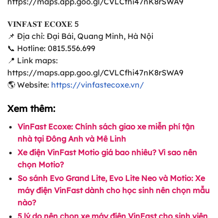
https://maps.app.goo.gl/CVLCfhi47nK8rSWA9
𝐕𝐈𝐍𝐅𝐀𝐒𝐓 𝐄𝐂𝐎𝐗𝐄 5
📌 Địa chỉ: Đại Bái, Quang Minh, Hà Nội
📞 Hotline: 0815.556.699
📍 Link maps:
https://maps.app.goo.gl/CVLCfhi47nK8rSWA9
🌎 Website:
https://vinfastecoxe.vn/
Xem thêm:
VinFast Ecoxe: Chính sách giao xe miễn phí tận
nhà tại Đông Anh và Mê Linh
Xe điện VinFast Motio giá bao nhiêu? Vì sao nên
chọn Motio?
So sánh Evo Grand Lite, Evo Lite Neo và Motio: Xe
máy điện VinFast dành cho học sinh nên chọn mẫu
nào?
5 lý do nên chọn xe máy điện VinFast cho sinh viên