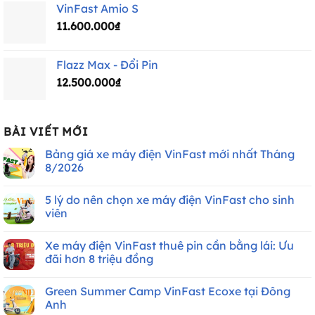
VinFast Amio S
11.600.000
₫
Flazz Max - Đổi Pin
12.500.000
₫
BÀI VIẾT MỚI
Bảng giá xe máy điện VinFast mới nhất Tháng
8/2026
Không
có
5 lý do nên chọn xe máy điện VinFast cho sinh
bình
luận
viên
ở
Bảng
Không
giá
có
Xe máy điện VinFast thuê pin cần bằng lái: Ưu
xe
bình
máy
luận
đãi hơn 8 triệu đồng
điện
ở
VinFast
5
Không
mới
lý
có
Green Summer Camp VinFast Ecoxe tại Đông
nhất
do
bình
Tháng
nên
luận
Anh
8/2026
chọn
ở