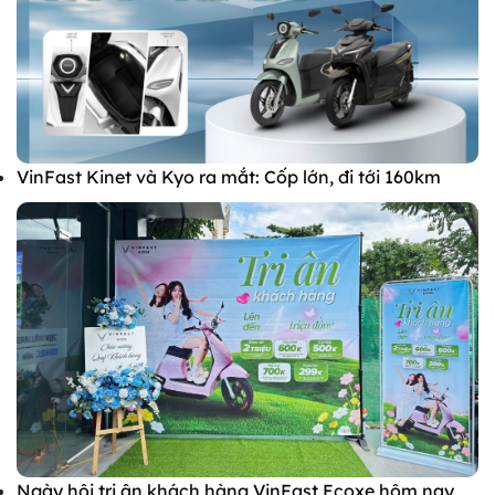
VinFast Kinet và Kyo ra mắt: Cốp lớn, đi tới 160km
Ngày hội tri ân khách hàng VinFast Ecoxe hôm nay