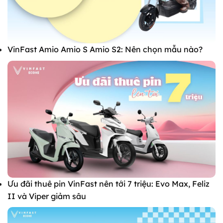
VinFast Amio Amio S Amio S2: Nên chọn mẫu nào?
Ưu đãi thuê pin VinFast nên tới 7 triệu: Evo Max, Feliz
II và Viper giảm sâu