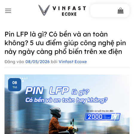
Bỏ
qua
nội
dung
Pin LFP là gì? Có bền và an toàn
không? 5 ưu điểm giúp công nghệ pin
này ngày càng phổ biến trên xe điện
Đăng vào
08/05/2026
bởi
Vinfast Ecoxe
08
Th5