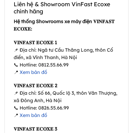
Liên hệ & Showroom VinFast Ecoxe
chính hãng
Hệ thống Showrooms xe máy điện 𝐕𝐈𝐍𝐅𝐀𝐒𝐓
𝐄𝐂𝐎𝐗𝐄:
𝐕𝐈𝐍𝐅𝐀𝐒𝐓 𝐄𝐂𝐎𝐗𝐄 1
📌 Địa chỉ: Ngã tư Cầu Thăng Long, thôn Cổ
điển, xã Vĩnh Thanh, Hà Nội
📞 Hotline: 0812.55.66.99
📍
Xem bản đồ
𝐕𝐈𝐍𝐅𝐀𝐒𝐓 𝐄𝐂𝐎𝐗𝐄 2
📌 Địa chỉ: Số 66, Quốc lộ 3, thôn Văn Thượng,
xã Đông Anh, Hà Nội
📞 Hotline: 0826.55.66.99
📍
Xem bản đồ
𝐕𝐈𝐍𝐅𝐀𝐒𝐓 𝐄𝐂𝐎𝐗𝐄 3