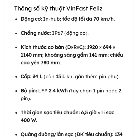
Thông số kỹ thuật VinFast Feliz
Động cơ:
In-hub;
tốc độ tối đa 70 km/h
.
Chống nước:
IP67 (động cơ).
Kích thước cơ bản (D×R×C):
1920 × 694 ×
1140 mm
;
khoảng sáng gầm 141 mm
;
chiều
cao yên 780 mm
.
Cốp:
34 L
(còn
15 L
khi gắn thêm pin phụ).
Bộ pin:
LFP
2.4 kWh
(tùy chọn 1 pin hoặc 2
pin).
Thời gian sạc tiêu chuẩn:
6,5 giờ
với
sạc
400 W
.
Quãng đường/lần sạc (ĐK tiêu chuẩn):
134