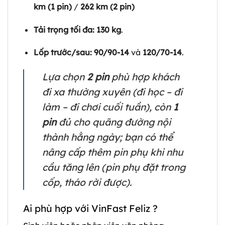
km (1 pin)
/
262 km (2 pin)
Tải trọng tối đa:
130 kg
.
Lốp trước/sau:
90/90-14
và
120/70-14
.
Lựa chọn
2 pin
phù hợp khách
đi xa thường xuyên (đi học – đi
làm – đi chơi cuối tuần), còn
1
pin
đủ cho quãng đường nội
thành hằng ngày; bạn có thể
nâng cấp thêm pin phụ khi nhu
cầu tăng lên (pin phụ đặt trong
cốp, tháo rời được).
Ai phù hợp với VinFast Feliz ?