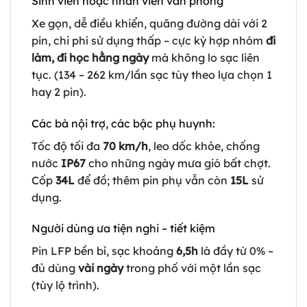
Sinh viên hoặc nhân viên văn phòng
Xe gọn, dễ điều khiển, quãng đường dài với 2
pin, chi phí sử dụng thấp – cực kỳ hợp nhóm
đi
làm, đi học hằng ngày
mà không lo sạc liên
tục. (134 – 262 km/lần sạc tùy theo lựa chọn 1
hay 2 pin).
Các bà nội trợ, các bậc phụ huynh:
Tốc độ tối đa
70 km/h
, leo dốc khỏe, chống
nước
IP67
cho những ngày mưa gió bất chợt.
Cốp
34L
để đồ; thêm pin phụ vẫn còn
15L
sử
dụng.
Người dùng ưa tiện nghi – tiết kiệm
Pin LFP bền bỉ, sạc khoảng
6,5h
là đầy từ 0% –
đủ dùng
vài ngày
trong phố với một lần sạc
(tùy lộ trình).