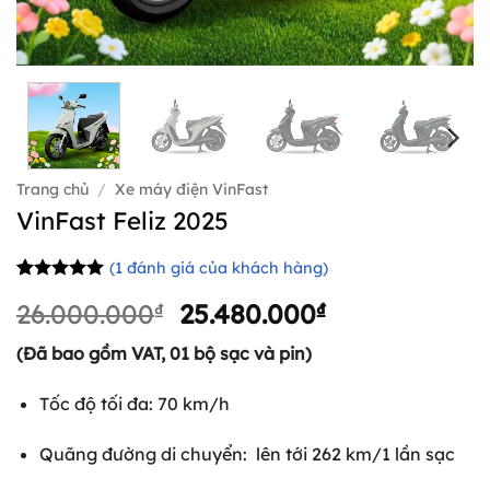
Trang chủ
/
Xe máy điện VinFast
VinFast Feliz 2025
(
1
đánh giá của khách hàng)
5
1
trên 5
Giá
Giá
26.000.000
₫
25.480.000
₫
dựa trên
đánh giá
gốc
hiện
(Đã bao gồm VAT, 01 bộ sạc và pin)
là:
tại
26.000.000₫.
là:
Tốc độ tối đa: 70 km/h
25.480.000₫.
Quãng đường di chuyển: lên tới 262 km/1 lần sạc