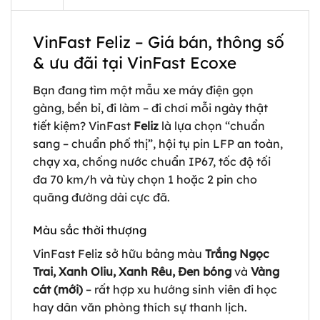
VinFast Feliz – Giá bán, thông số
& ưu đãi tại VinFast Ecoxe
Bạn đang tìm một mẫu xe máy điện gọn
gàng, bền bỉ, đi làm – đi chơi mỗi ngày thật
tiết kiệm? VinFast
Feliz
là lựa chọn “chuẩn
sang – chuẩn phố thị”, hội tụ pin LFP an toàn,
chạy xa, chống nước chuẩn IP67, tốc độ tối
đa 70 km/h và tùy chọn 1 hoặc 2 pin cho
quãng đường dài cực đã.
Màu sắc thời thượng
VinFast Feliz sở hữu bảng màu
Trắng Ngọc
Trai, Xanh Oliu, Xanh Rêu, Đen bóng
và
Vàng
cát (mới)
– rất hợp xu hướng sinh viên đi học
hay dân văn phòng thích sự thanh lịch.