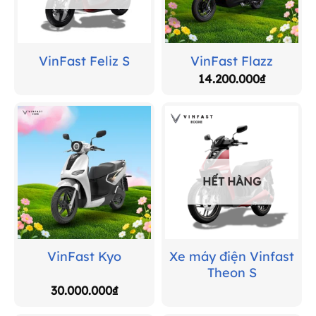
VinFast Feliz S
VinFast Flazz
14.200.000
₫
HẾT HÀNG
Xe máy điện Vinfast
VinFast Kyo
Theon S
30.000.000
₫