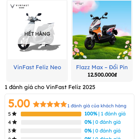
HẾT HÀNG
VinFast Feliz Neo
Flazz Max – Đổi Pin
12.500.000
₫
1 đánh giá cho
VinFast Feliz 2025
5.00
1
đánh giá của khách hàng
100%
| 1 đánh giá
5
5.00
1
trên 5
dựa trên
0%
| 0 đánh giá
4
đánh giá
0%
| 0 đánh giá
3