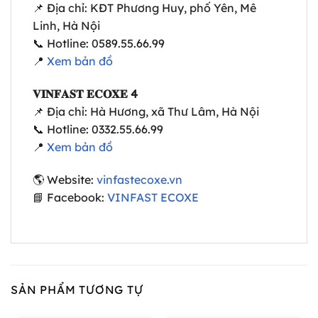
📌 Địa chỉ: KĐT Phương Huy, phố Yên, Mê
Linh, Hà Nội
📞 Hotline: 0589.55.66.99
📍
Xem bản đồ
𝐕𝐈𝐍𝐅𝐀𝐒𝐓 𝐄𝐂𝐎𝐗𝐄 4
📌 Địa chỉ: Hà Hương, xã Thư Lâm, Hà Nội
📞 Hotline: 0332.55.66.99
📍
Xem bản đồ
🌎 Website:
vinfastecoxe.vn
📘 Facebook:
VINFAST ECOXE
SẢN PHẨM TƯƠNG TỰ