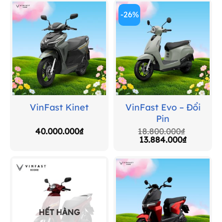
-26%
VinFast Evo – Đổi
VinFast Kinet
Pin
40.000.000
₫
18.800.000
₫
Giá
Giá
13.884.000
₫
gốc
hiện
là:
tại
18.800.000₫.
là:
13.884.0
HẾT HÀNG