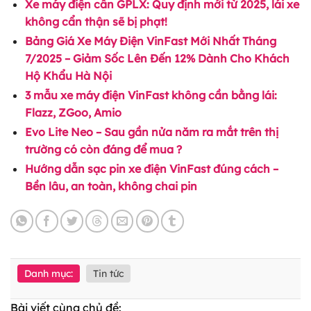
Xe máy điện cần GPLX: Quy định mới từ 2025, lái xe
không cẩn thận sẽ bị phạt!
Bảng Giá Xe Máy Điện VinFast Mới Nhất Tháng
7/2025 – Giảm Sốc Lên Đến 12% Dành Cho Khách
Hộ Khẩu Hà Nội
3 mẫu xe máy điện VinFast không cần bằng lái:
Flazz, ZGoo, Amio
Evo Lite Neo – Sau gần nửa năm ra mắt trên thị
trường có còn đáng để mua ?
Hướng dẫn sạc pin xe điện VinFast đúng cách –
Bền lâu, an toàn, không chai pin
Danh mục:
Tin tức
Bài viết cùng chủ đề: