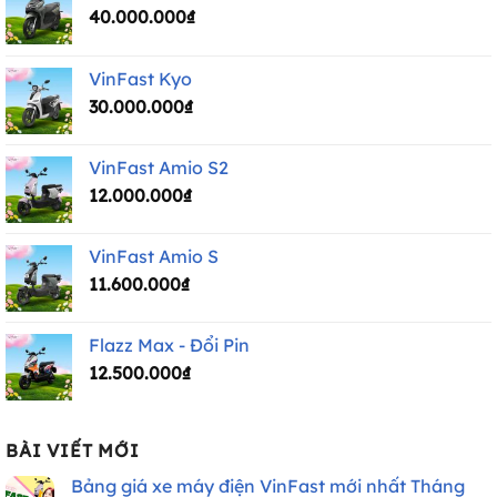
40.000.000
₫
VinFast Kyo
30.000.000
₫
VinFast Amio S2
12.000.000
₫
VinFast Amio S
11.600.000
₫
Flazz Max - Đổi Pin
12.500.000
₫
BÀI VIẾT MỚI
Bảng giá xe máy điện VinFast mới nhất Tháng