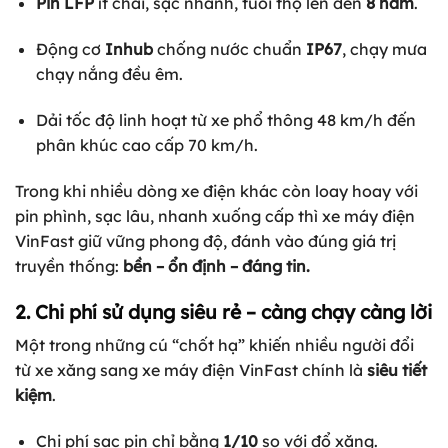
Pin LFP
ít chai, sạc nhanh, tuổi thọ lên đến
8 năm
.
Động cơ
Inhub
chống nước chuẩn
IP67
, chạy mưa
chạy nắng đều êm.
Dải tốc độ linh hoạt từ xe phổ thông 48 km/h đến
phân khúc cao cấp 70 km/h.
Trong khi nhiều dòng xe điện khác còn loay hoay với
pin phình, sạc lâu, nhanh xuống cấp thì xe máy điện
VinFast giữ vững phong độ, đánh vào đúng giá trị
truyền thống:
bền – ổn định – đáng tin.
2. Chi phí sử dụng siêu rẻ – càng chạy càng lời
Một trong những cú “chốt hạ” khiến nhiều người đổi
từ xe xăng sang xe máy điện VinFast chính là
siêu tiết
kiệm
.
Chi phí sạc pin chỉ bằng
1/10
so với đổ xăng.