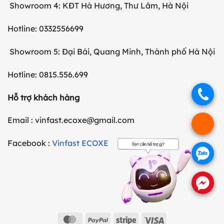
Showroom 4: KĐT Hà Hương, Thư Lâm, Hà Nội
Hotline: 0332556699
Showroom 5: Đại Bái, Quang Minh, Thành phố Hà Nội
Hotline: 0815.556.699
.
Hỗ trợ khách hàng
Email : vinfast.ecoxe@gmail.com
.
Facebook :
Vinfast ECOXE
.
.
MasterCard
PayPal
Stripe
Visa