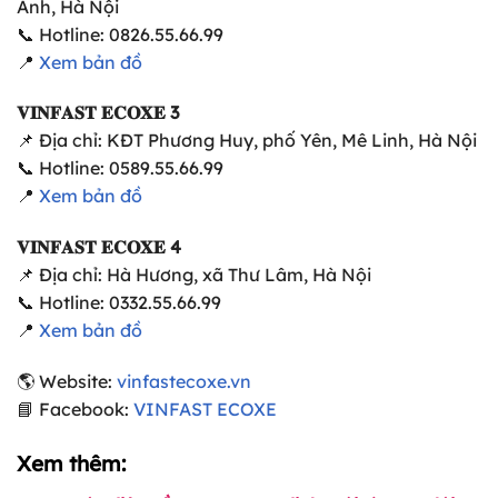
Anh, Hà Nội
📞 Hotline: 0826.55.66.99
📍
Xem bản đồ
𝐕𝐈𝐍𝐅𝐀𝐒𝐓 𝐄𝐂𝐎𝐗𝐄 3
📌 Địa chỉ: KĐT Phương Huy, phố Yên, Mê Linh, Hà Nội
📞 Hotline: 0589.55.66.99
📍
Xem bản đồ
𝐕𝐈𝐍𝐅𝐀𝐒𝐓 𝐄𝐂𝐎𝐗𝐄 4
📌 Địa chỉ: Hà Hương, xã Thư Lâm, Hà Nội
📞 Hotline: 0332.55.66.99
📍
Xem bản đồ
🌎 Website:
vinfastecoxe.vn
📘 Facebook:
VINFAST ECOXE
Xem thêm: