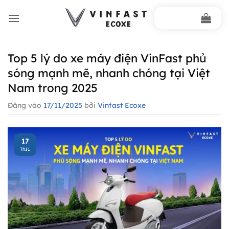
Bỏ
qua
nội
dung
Top 5 lý do xe máy điện VinFast phủ
sóng mạnh mẽ, nhanh chóng tại Việt
Nam trong 2025
Đăng vào
17/11/2025
bởi
Vinfast Ecoxe
17
Th11