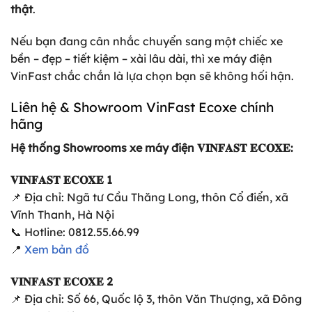
thật
.
Nếu bạn đang cân nhắc chuyển sang một chiếc xe
bền – đẹp – tiết kiệm – xài lâu dài, thì xe máy điện
VinFast chắc chắn là lựa chọn bạn sẽ không hối hận.
Liên hệ & Showroom VinFast Ecoxe chính
hãng
Hệ thống Showrooms xe máy điện 𝐕𝐈𝐍𝐅𝐀𝐒𝐓 𝐄𝐂𝐎𝐗𝐄:
𝐕𝐈𝐍𝐅𝐀𝐒𝐓 𝐄𝐂𝐎𝐗𝐄 1
📌 Địa chỉ: Ngã tư Cầu Thăng Long, thôn Cổ điển, xã
Vĩnh Thanh, Hà Nội
📞 Hotline: 0812.55.66.99
📍
Xem bản đồ
𝐕𝐈𝐍𝐅𝐀𝐒𝐓 𝐄𝐂𝐎𝐗𝐄 2
📌 Địa chỉ: Số 66, Quốc lộ 3, thôn Văn Thượng, xã Đông