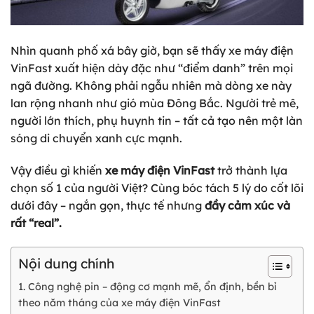
Nhìn quanh phố xá bây giờ, bạn sẽ thấy xe máy điện
VinFast xuất hiện dày đặc như “điểm danh” trên mọi
ngã đường. Không phải ngẫu nhiên mà dòng xe này
lan rộng nhanh như gió mùa Đông Bắc. Người trẻ mê,
người lớn thích, phụ huynh tin – tất cả tạo nên một làn
sóng di chuyển xanh cực mạnh.
Vậy điều gì khiến
xe máy điện VinFast
trở thành lựa
chọn số 1 của người Việt? Cùng bóc tách 5 lý do cốt lõi
dưới đây – ngắn gọn, thực tế nhưng
đầy cảm xúc và
rất “real”.
Nội dung chính
1. Công nghệ pin – động cơ mạnh mẽ, ổn định, bền bỉ
theo năm tháng của xe máy điện VinFast