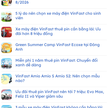
8/2026
Không
có
5 lý do nên chọn xe máy điện VinFast cho sinh
bình
luận
viên
ở
Bảng
Không
giá
có
Xe máy điện VinFast thuê pin cần bằng lái: Ưu
xe
bình
máy
luận
đãi hơn 8 triệu đồng
điện
ở
VinFast
5
Không
mới
lý
có
Green Summer Camp VinFast Ecoxe tại Đông
nhất
do
bình
Tháng
nên
luận
Anh
8/2026
chọn
ở
xe
Xe
Không
máy
máy
có
Miễn phí 1 năm thuê pin VinFast: Chuyển đổi
điện
điện
bình
VinFast
VinFast
luận
xanh dễ dàng
cho
thuê
ở
sinh
pin
Green
Không
viên
cần
Summer
có
VinFast Amio Amio S Amio S2: Nên chọn mẫu
bằng
Camp
bình
lái:
VinFast
luận
nào?
Ưu
Ecoxe
ở
đãi
tại
Miễn
Không
hơn
Đông
phí
có
Ưu đãi thuê pin VinFast nên tới 7 triệu: Evo Max,
8
Anh
1
bình
triệu
năm
luận
Feliz II và Viper giảm sâu
đồng
thuê
ở
pin
VinFast
Không
VinFast:
Amio
có
3 mẫu xe máy điện VinFast không cần bằng lái:
Chuyển
Amio
bình