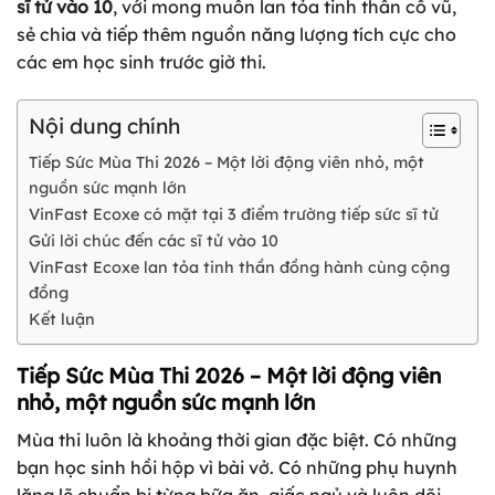
sĩ tử vào 10
, với mong muốn lan tỏa tinh thần cổ vũ,
sẻ chia và tiếp thêm nguồn năng lượng tích cực cho
các em học sinh trước giờ thi.
Nội dung chính
Tiếp Sức Mùa Thi 2026 – Một lời động viên nhỏ, một
nguồn sức mạnh lớn
VinFast Ecoxe có mặt tại 3 điểm trường tiếp sức sĩ tử
Gửi lời chúc đến các sĩ tử vào 10
VinFast Ecoxe lan tỏa tinh thần đồng hành cùng cộng
đồng
Kết luận
Tiếp Sức Mùa Thi 2026 – Một lời động viên
nhỏ, một nguồn sức mạnh lớn
Mùa thi luôn là khoảng thời gian đặc biệt. Có những
bạn học sinh hồi hộp vì bài vở. Có những phụ huynh
lặng lẽ chuẩn bị từng bữa ăn, giấc ngủ và luôn dõi