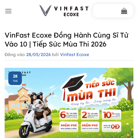
Bỏ
qua
nội
dung
VinFast Ecoxe Đồng Hành Cùng Sĩ Tử
Vào 10 | Tiếp Sức Mùa Thi 2026
Đăng vào
28/05/2026
bởi
Vinfast Ecoxe
28
Th5