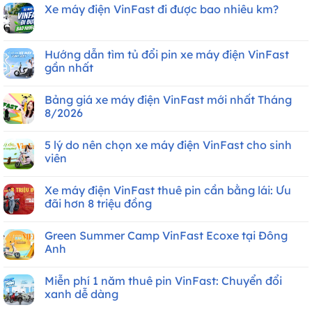
Xe máy điện VinFast đi được bao nhiêu km?
Không
có
bình
luận
Hướng dẫn tìm tủ đổi pin xe máy điện VinFast
ở
gần nhất
Xe
máy
Không
điện
có
VinFast
Bảng giá xe máy điện VinFast mới nhất Tháng
bình
đi
luận
8/2026
được
ở
bao
Hướng
Không
nhiêu
dẫn
có
km?
5 lý do nên chọn xe máy điện VinFast cho sinh
tìm
bình
tủ
luận
viên
đổi
ở
pin
Bảng
Không
xe
giá
có
Xe máy điện VinFast thuê pin cần bằng lái: Ưu
máy
xe
bình
điện
máy
luận
đãi hơn 8 triệu đồng
VinFast
điện
ở
gần
VinFast
5
Không
nhất
mới
lý
có
Green Summer Camp VinFast Ecoxe tại Đông
nhất
do
bình
Tháng
nên
luận
Anh
8/2026
chọn
ở
xe
Xe
Không
máy
máy
có
Miễn phí 1 năm thuê pin VinFast: Chuyển đổi
điện
điện
bình
VinFast
VinFast
luận
xanh dễ dàng
cho
thuê
ở
sinh
pin
Green
Không