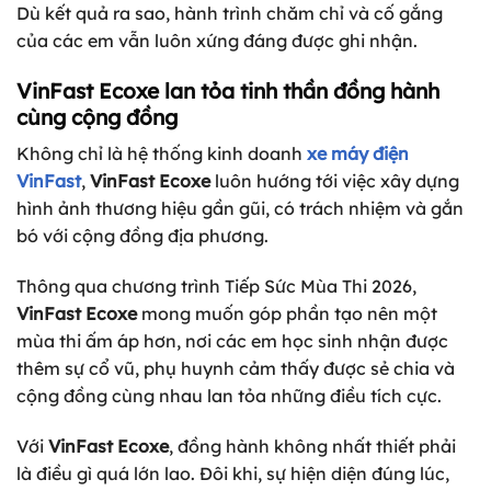
Dù kết quả ra sao, hành trình chăm chỉ và cố gắng
của các em vẫn luôn xứng đáng được ghi nhận.
VinFast Ecoxe lan tỏa tinh thần đồng hành
cùng cộng đồng
Không chỉ là hệ thống kinh doanh
xe máy điện
VinFast
,
VinFast Ecoxe
luôn hướng tới việc xây dựng
hình ảnh thương hiệu gần gũi, có trách nhiệm và gắn
bó với cộng đồng địa phương.
Thông qua chương trình Tiếp Sức Mùa Thi 2026,
VinFast Ecoxe
mong muốn góp phần tạo nên một
mùa thi ấm áp hơn, nơi các em học sinh nhận được
thêm sự cổ vũ, phụ huynh cảm thấy được sẻ chia và
cộng đồng cùng nhau lan tỏa những điều tích cực.
Với
VinFast Ecoxe
, đồng hành không nhất thiết phải
là điều gì quá lớn lao. Đôi khi, sự hiện diện đúng lúc,