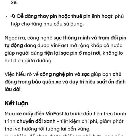
xe.
🔄
Dễ dàng thay pin hoặc thuê pin linh hoạt
, phù
hợp cho từng nhu cầu sử dụng.
Ngoài ra, công nghệ
sạc thông minh và trạm đổi pin
tự động
đang được VinFast mở rộng khắp cả nước,
giúp người dùng
tiện lợi sạc pin ở mọi nơi
, không lo
hết điện giữa đường.
Việc hiểu rõ về
công nghệ pin và sạc
giúp bạn
chủ
động trong bảo quản xe
và
duy trì hiệu suất ổn định
lâu dài
.
Kết luận
Mua
xe máy điện VinFast
là bước đầu tiên trên hành
trình
chuyển đổi xanh
– tiết kiệm chi phí, giảm phát
thải và hướng tới tương lai bền vững.