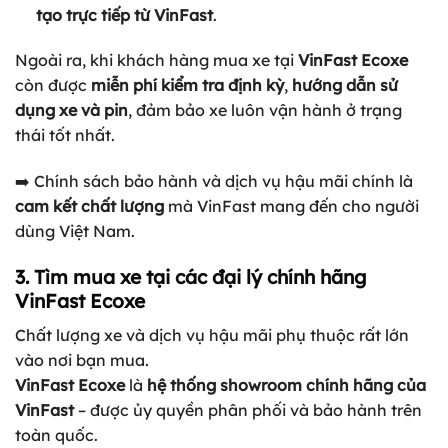
tạo trực tiếp từ VinFast
.
Ngoài ra, khi khách hàng mua xe tại
VinFast Ecoxe
còn được
miễn phí kiểm tra định kỳ
,
hướng dẫn sử
dụng xe và pin
, đảm bảo xe luôn vận hành ở trạng
thái tốt nhất.
➡️ Chính sách bảo hành và dịch vụ hậu mãi chính là
cam kết chất lượng
mà VinFast mang đến cho người
dùng Việt Nam.
3. Tìm mua xe tại các đại lý chính hãng
VinFast Ecoxe
Chất lượng xe và dịch vụ hậu mãi phụ thuộc rất lớn
vào nơi bạn mua.
VinFast Ecoxe
là
hệ thống showroom chính hãng của
VinFast
– được ủy quyền phân phối và bảo hành trên
toàn quốc.