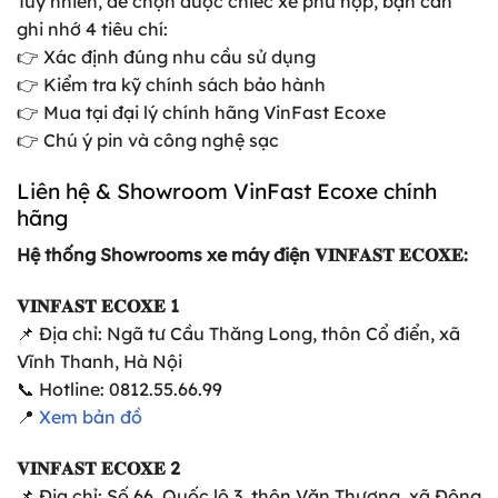
Tuy nhiên, để chọn được chiếc xe phù hợp, bạn cần
ghi nhớ 4 tiêu chí:
👉 Xác định đúng nhu cầu sử dụng
👉 Kiểm tra kỹ chính sách bảo hành
👉 Mua tại đại lý chính hãng VinFast Ecoxe
👉 Chú ý pin và công nghệ sạc
Liên hệ & Showroom VinFast Ecoxe chính
hãng
Hệ thống Showrooms xe máy điện 𝐕𝐈𝐍𝐅𝐀𝐒𝐓 𝐄𝐂𝐎𝐗𝐄:
𝐕𝐈𝐍𝐅𝐀𝐒𝐓 𝐄𝐂𝐎𝐗𝐄 1
📌 Địa chỉ: Ngã tư Cầu Thăng Long, thôn Cổ điển, xã
Vĩnh Thanh, Hà Nội
📞 Hotline: 0812.55.66.99
📍
Xem bản đồ
𝐕𝐈𝐍𝐅𝐀𝐒𝐓 𝐄𝐂𝐎𝐗𝐄 2
📌 Địa chỉ: Số 66, Quốc lộ 3, thôn Văn Thượng, xã Đông