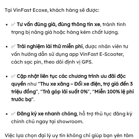
Tại VinFast Ecoxe, khách hàng sẽ được:
✅
Tư vấn đúng giá, đúng thông tin xe
, tránh tình
trạng bị nâng giá hoặc hàng kém chất lượng.
✅
Trải nghiệm lái thử miễn phí
, được nhân viên tư
vấn hướng dẫn sử dụng app VinFast E-Scooter,
cách sạc pin, theo dõi định vị GPS.
✅
Cập nhật liên tục các chương trình ưu đãi độc
quyền
như “
Thu xe xăng – Đổi xe điện, trợ giá đến 3
triệu đồng
”, “
Trả góp lãi suất 0%
”, “
Miễn 100% lệ phí
trước bạ
”.
✅
Đăng ký xe nhanh chóng
, hỗ trợ thủ tục đăng ký
chính chủ ngay tại showroom.
Việc lựa chọn đại lý uy tín không chỉ giúp bạn yên tâm