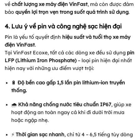
về
chất lượng xe máy điện VinFast
, mà còn được đảm
bảo
quyền lợi trọn vẹn trong suốt quá trình sử dụng
.
4. Lưu ý về pin và công nghệ sạc hiện đại
Pin là yếu tố quyết định
hiệu suất và tuổi thọ xe máy
điện VinFast
.
Tại VinFast Ecoxe, tất cả các dòng xe đều sử dụng
pin
LFP (Lithium Iron Phosphate)
– loại pin hiện đại nhất
hiện nay với những ưu điểm vượt trội:
🔋
Độ bền cao gấp 1,5 lần pin lithium-ion truyền
thống.
🌧️
Khả năng chống nước tiêu chuẩn IP67
, giúp xe
hoạt động an toàn ngay cả khi đi dưới trời mưa
hoặc ngập nhẹ.
⚡
Thời gian sạc nhanh
, chỉ từ 4 – 6,5 tiếng tùy dòng