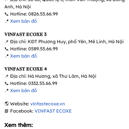
Anh, Hà Nội
📞 Hotline: 0826.55.66.99
📍
Xem bản đồ
𝐕𝐈𝐍𝐅𝐀𝐒𝐓 𝐄𝐂𝐎𝐗𝐄 3
📌 Địa chỉ: KĐT Phương Huy, phố Yên, Mê Linh, Hà Nội
📞 Hotline: 0589.55.66.99
📍
Xem bản đồ
𝐕𝐈𝐍𝐅𝐀𝐒𝐓 𝐄𝐂𝐎𝐗𝐄 4
📌 Địa chỉ: Hà Hương, xã Thư Lâm, Hà Nội
📞 Hotline: 0332.55.66.99
📍
Xem bản đồ
🌎 Website:
vinfastecoxe.vn
📘 Facebook:
VINFAST ECOXE
Xem thêm: