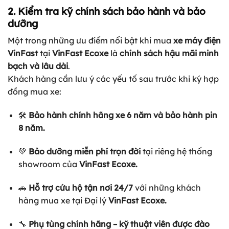
2. Kiểm tra kỹ chính sách bảo hành và bảo
dưỡng
Một trong những ưu điểm nổi bật khi mua
xe máy điện
VinFast
tại
VinFast Ecoxe
là
chính sách hậu mãi minh
bạch và lâu dài
.
Khách hàng cần lưu ý các yếu tố sau trước khi ký hợp
đồng mua xe:
🛠️
Bảo hành chính hãng xe 6 năm và bảo hành pin
8 năm.
💚
Bảo dưỡng miễn phí trọn đời
tại riêng hệ thống
showroom của
VinFast Ecoxe.
🚗
Hỗ trợ cứu hộ tận nơi 24/7
với những khách
hàng mua xe tại Đại lý
VinFast Ecoxe.
🔧
Phụ tùng chính hãng – kỹ thuật viên được đào