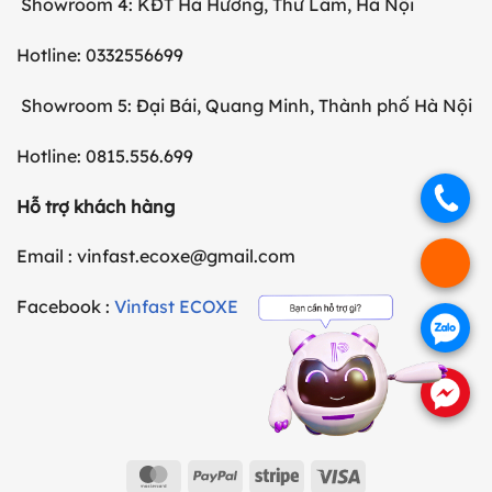
Showroom 4: KĐT Hà Hương, Thư Lâm, Hà Nội
Hotline: 0332556699
Showroom 5: Đại Bái, Quang Minh, Thành phố Hà Nội
Hotline: 0815.556.699
.
Hỗ trợ khách hàng
Email : vinfast.ecoxe@gmail.com
.
Facebook :
Vinfast ECOXE
.
.
MasterCard
PayPal
Stripe
Visa