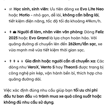
🚸
Học sinh, sinh viên
: Ưu tiên dòng xe
Evo Lite Neo
hoặc
Motio
– nhỏ gọn, dễ lái,
không cần bằng lái
,
tiết kiệm điện năng, tốc độ tối đa khoảng 49km/h.
👩‍💼
Người đi làm, nhân viên văn phòng
: Dòng
Feliz
2025
hoặc
Evo Grand
là lựa chọn hoàn hảo. Với
quãng đường di chuyển lên đến
262km/lần sạc
, xe
vừa mạnh mẽ vừa tiết kiệm thời gian sạc.
👨‍👩‍👧‍👦
Gia đình hoặc người cần di chuyển xa
: Các
dòng như
VeroX
,
Vento S
hay
TheonS
được trang bị
công nghệ pin kép, vận hành bền bỉ, thích hợp cho
quãng đường dài.
Việc xác định đúng nhu cầu giúp bạn
tối ưu chi phí
đầu tư ban đầu
và
tránh mua xe quá công suất hoặc
không đủ nhu cầu sử dụng
.