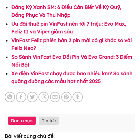
Đăng Ký Xanh SM: 6 Điều Cần Biết Về Ký Quỹ,
Đồng Phục Và Thu Nhập
Ưu đãi thuê pin VinFast nên tới 7 triệu: Evo Max,
Feliz II và Viper giảm sâu
VinFast Feliz phiên bản 2 pin mới có gì khác so với
Feliz Neo?
So Sánh VinFast Evo Đổi Pin Và Evo Grand: 3 Điểm
Nổi Bật
Xe điện VinFast chạy được bao nhiêu km? So sánh
quãng đường các mẫu hot nhất 2025
Danh mục:
Tin tức
Bài viết cùng chủ đề: