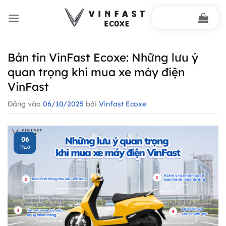
Bỏ
qua
nội
dung
Bản tin VinFast Ecoxe: Những lưu ý
quan trọng khi mua xe máy điện
VinFast
Đăng vào
06/10/2025
bởi
Vinfast Ecoxe
06
Th10