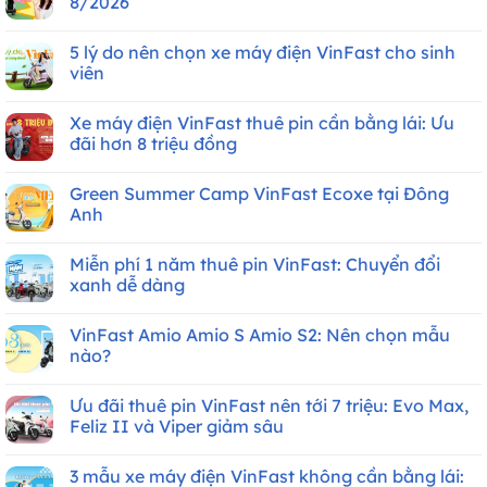
8/2026
Không
có
5 lý do nên chọn xe máy điện VinFast cho sinh
bình
luận
viên
ở
Bảng
Không
giá
có
Xe máy điện VinFast thuê pin cần bằng lái: Ưu
xe
bình
máy
luận
đãi hơn 8 triệu đồng
điện
ở
VinFast
5
Không
mới
lý
có
Green Summer Camp VinFast Ecoxe tại Đông
nhất
do
bình
Tháng
nên
luận
Anh
8/2026
chọn
ở
xe
Xe
Không
máy
máy
có
Miễn phí 1 năm thuê pin VinFast: Chuyển đổi
điện
điện
bình
VinFast
VinFast
luận
xanh dễ dàng
cho
thuê
ở
sinh
pin
Green
Không
viên
cần
Summer
có
VinFast Amio Amio S Amio S2: Nên chọn mẫu
bằng
Camp
bình
lái:
VinFast
luận
nào?
Ưu
Ecoxe
ở
đãi
tại
Miễn
Không
hơn
Đông
phí
có
Ưu đãi thuê pin VinFast nên tới 7 triệu: Evo Max,
8
Anh
1
bình
triệu
năm
luận
Feliz II và Viper giảm sâu
đồng
thuê
ở
pin
VinFast
Không
VinFast:
Amio
có
3 mẫu xe máy điện VinFast không cần bằng lái:
Chuyển
Amio
bình