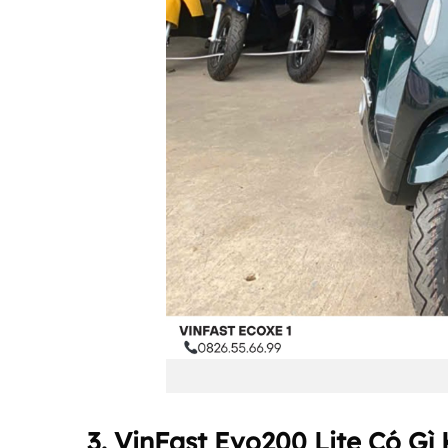
3. VinFast Evo200 Lite Có G