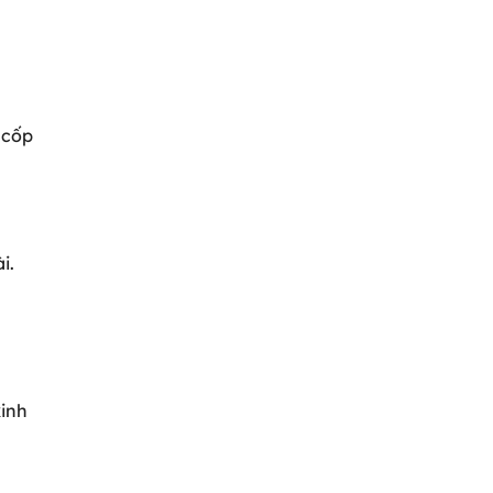
 cốp
i.
kinh