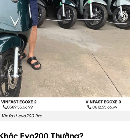
Vinfast evo200 lite
ì Khác Evo200 Thường?