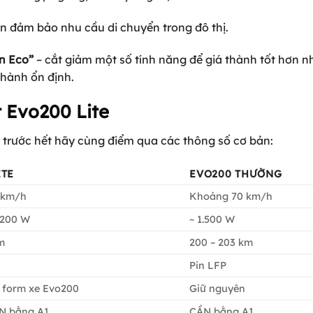
ẫn đảm bảo nhu cầu di chuyển trong đô thị.
ản Eco”
– cắt giảm một số tính năng để giá thành tốt hơn 
 hành ổn định.
t Evo200 Lite
, trước hết hãy cùng điểm qua các thông số cơ bản:
ITE
EVO200 THƯỜNG
 km/h
Khoảng 70 km/h
.200 W
~ 1.500 W
m
200 – 203 km
Pin LFP
 form xe Evo200
Giữ nguyên
 bằng A1
CẦN bằng A1