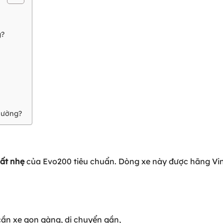
g?
hường?
ất nhẹ
của Evo200 tiêu chuẩn. Dòng xe này được hãng Vi
 cần xe gọn gàng, di chuyển gần,