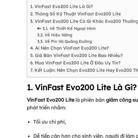
1. VinFast Evo200 Lite Là Gì?
2. Thông Số Kỹ Thuật VinFast Evo200 Lite
3. VinFast Evo200 Lite Có Gì Khác Evo200 Thườn
🔑 3.1. Về Thiết Kế Ngoại Hình
3.2. Về Hiệu Năng
3.3. Về Pin Và Quãng Đường
4. Ai Nên Chọn VinFast Evo200 Lite?
5. Giá Bán VinFast Evo200 Lite Bao Nhiêu?
6. Mua VinFast Evo200 Lite Ở Đâu Uy Tín?
7. Kết Luận: Nên Chọn Evo200 Lite Hay Evo200 T
1. VinFast Evo200 Lite Là Gì?
VinFast Evo200 Lite
là phiên bản
giảm công su
phát triển nhằm:
Tối ưu chi phí,
Dễ tiếp cận hơn cho sinh viên, người đi làm