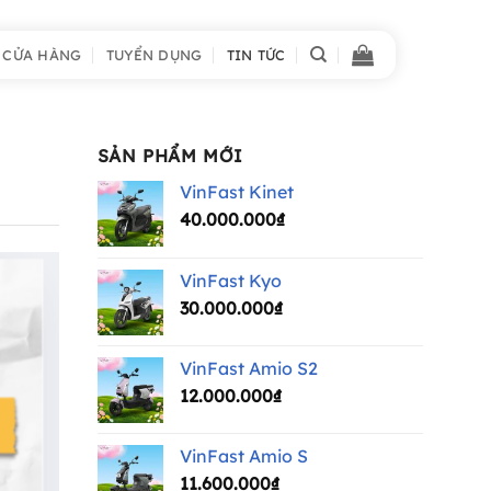
 CỬA HÀNG
TUYỂN DỤNG
TIN TỨC
SẢN PHẨM MỚI
VinFast Kinet
40.000.000
₫
VinFast Kyo
30.000.000
₫
VinFast Amio S2
12.000.000
₫
VinFast Amio S
11.600.000
₫