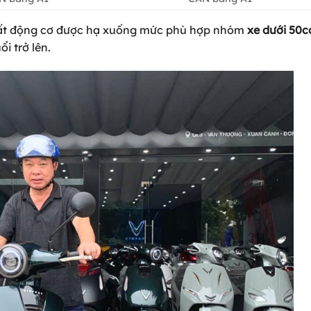
uất động cơ được hạ xuống mức phù hợp nhóm
xe dưới 50c
ổi trở lên.