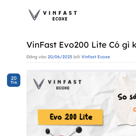
Bỏ
qua
nội
dung
VinFast Evo200 Lite Có gì
Đăng vào
20/06/2025
bởi
Vinfast Ecoxe
20
Th6