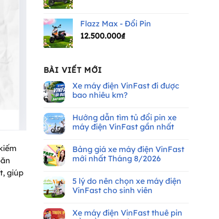
Flazz Max - Đổi Pin
12.500.000
₫
BÀI VIẾT MỚI
Xe máy điện VinFast đi được
bao nhiêu km?
Không
có
Hướng dẫn tìm tủ đổi pin xe
bình
luận
máy điện VinFast gần nhất
ở
Xe
Không
máy
có
 kiếm
Bảng giá xe máy điện VinFast
điện
bình
VinFast
luận
mới nhất Tháng 8/2026
băn
đi
ở
được
Hướng
Không
t, giúp
bao
dẫn
có
5 lý do nên chọn xe máy điện
nhiêu
tìm
bình
km?
tủ
luận
VinFast cho sinh viên
đổi
ở
pin
Bảng
Không
xe
giá
có
Xe máy điện VinFast thuê pin
máy
xe
bình