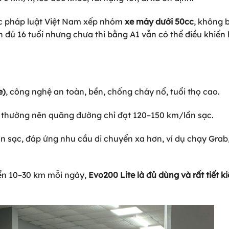
ược pháp luật Việt Nam xếp nhóm
xe máy dưới 50cc
, không 
h đủ 16 tuổi nhưng chưa thi bằng A1 vẫn có thể điều khiển
e)
, công nghệ an toàn, bền, chống cháy nổ, tuổi thọ cao.
n thường nên quãng đường chỉ đạt 120–150 km/lần sạc.
sạc, đáp ứng nhu cầu di chuyển xa hơn, ví dụ chạy Grab
yển 10–30 km mỗi ngày,
Evo200 Lite là đủ dùng và rất tiết k