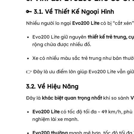
🔑
3.1. Về Thiết Kế Ngoại Hình
Nhiều người lo ngại
Evo200 Lite
có bị “cắt xén”
Evo200 Lite giữ nguyên
thiết kế trẻ trung, 
rộng chứa được nhiều đồ.
Xe có nhiều màu sắc trẻ trung như bản thườn
👉 Đây là ưu điểm lớn giúp Evo200 Lite vẫn giữ
3.2. Về Hiệu Năng
Đây là
khác biệt quan trọng nhất
khi so sánh
V
Evo200 Lite
có tốc độ tối đa ~ 49 km/h, ph
nghiệm lái xe mạnh.
Evo200 thường
mạnh mẽ hơn, tốc độ tối đa 7