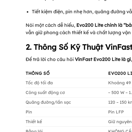
Tiết kiệm điện, pin nhẹ hơn, quãng đường v
Nói một cách dễ hiểu,
Evo200 Lite chính là “b
vẫn giữ phong cách thiết kế và chất lượng vận
2. Thông Số Kỹ Thuật VinFas
Để trả lời cho câu hỏi
VinFast Evo200 Lite là gì
THÔNG SỐ
EVO200 L
Tốc độ tối đa
Khoảng 49
Công suất động cơ
~ 500 W – 1
Quãng đường/lần sạc
120 – 150 k
Pin
Pin LFP
Thiết kế
Giữ nguyên
Bằng lái
KHÔNG CẦN