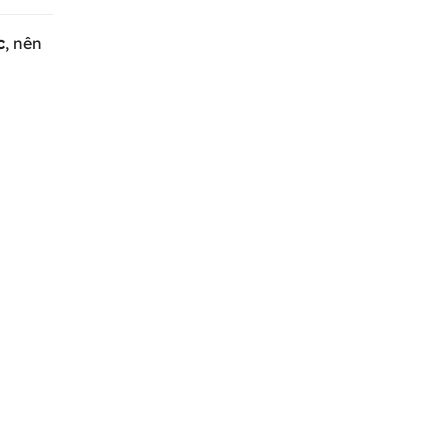
c
, nên