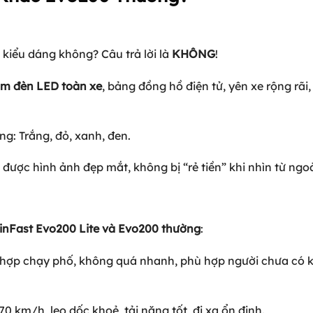
 kiểu dáng không? Câu trả lời là
KHÔNG
!
cụm đèn LED toàn xe
, bảng đồng hồ điện tử, yên xe rộng rãi,
g: Trắng, đỏ, xanh, đen.
 được hình ảnh đẹp mắt, không bị “rẻ tiền” khi nhìn từ ngoà
inFast Evo200 Lite và Evo200 thường
:
ù hợp chạy phố, không quá nhanh, phù hợp người chưa có 
0 km/h, leo dốc khoẻ, tải nặng tốt, đi xa ổn định.