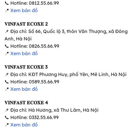
📞 Hotline: 0812.55.66.99
📍
Xem bản đồ
𝐕𝐈𝐍𝐅𝐀𝐒𝐓 𝐄𝐂𝐎𝐗𝐄 2
📌 Địa chỉ: Số 66, Quốc lộ 3, thôn Văn Thượng, xã Đông
Anh, Hà Nội
📞 Hotline: 0826.55.66.99
📍
Xem bản đồ
𝐕𝐈𝐍𝐅𝐀𝐒𝐓 𝐄𝐂𝐎𝐗𝐄 3
📌 Địa chỉ: KĐT Phương Huy, phố Yên, Mê Linh, Hà Nội
📞 Hotline: 0589.55.66.99
📍
Xem bản đồ
𝐕𝐈𝐍𝐅𝐀𝐒𝐓 𝐄𝐂𝐎𝐗𝐄 4
📌 Địa chỉ: Hà Hương, xã Thư Lâm, Hà Nội
📞 Hotline: 0332.55.66.99
📍
Xem bản đồ