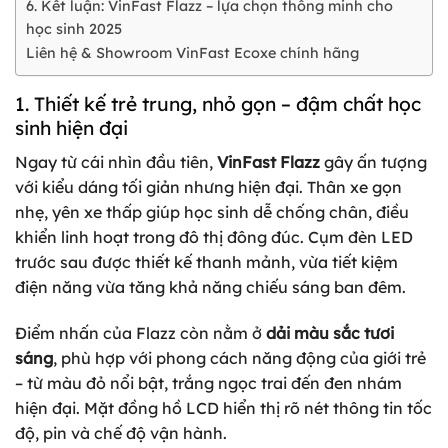
6. Kết luận: VinFast Flazz – lựa chọn thông minh cho
học sinh 2025
Liên hệ & Showroom VinFast Ecoxe chính hãng
1. Thiết kế trẻ trung, nhỏ gọn – đậm chất học
sinh hiện đại
Ngay từ cái nhìn đầu tiên,
VinFast Flazz
gây ấn tượng
với kiểu dáng tối giản nhưng hiện đại. Thân xe gọn
nhẹ, yên xe thấp giúp học sinh dễ chống chân, điều
khiển linh hoạt trong đô thị đông đúc. Cụm đèn LED
trước sau được thiết kế thanh mảnh, vừa tiết kiệm
điện năng vừa tăng khả năng chiếu sáng ban đêm.
Điểm nhấn của Flazz còn nằm ở
dải màu sắc tươi
sáng
, phù hợp với phong cách năng động của giới trẻ
– từ màu đỏ nổi bật, trắng ngọc trai đến đen nhám
hiện đại. Mặt đồng hồ LCD hiển thị rõ nét thông tin tốc
độ, pin và chế độ vận hành.