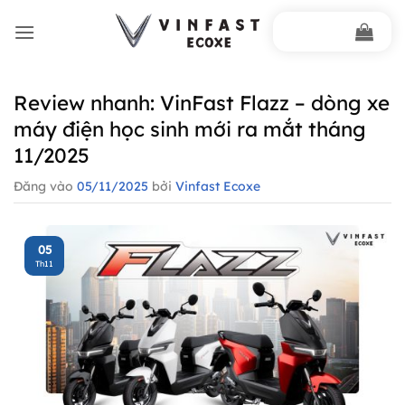
Bỏ
qua
nội
dung
Review nhanh: VinFast Flazz – dòng xe
máy điện học sinh mới ra mắt tháng
11/2025
Đăng vào
05/11/2025
bởi
Vinfast Ecoxe
05
Th11