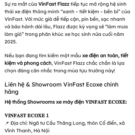
Sự ra mắt của
VinFast Flazz
tiếp tục mở rộng hệ sinh
thái xe điện thông minh “xanh – tiết kiệm – bền bỉ” của
VinFast. Với mức giá dễ tiếp cận, pin bền, sạc nhanh
và bảo hành dài lâu, Flazz được kỳ vọng sẽ “làm mưa
làm gió” trong phân khúc xe học sinh nửa cuối năm
2025.
Nếu bạn đang tìm kiếm một mẫu
xe điện an toàn, tiết
kiệm và phong cách
, VinFast Flazz chắc chắn là lựa
chọn đáng cân nhắc trong mùa tựu trường này!
Liên hệ & Showroom VinFast Ecoxe chính
hãng
Hệ thống Showrooms xe máy điện 𝐕𝐈𝐍𝐅𝐀𝐒𝐓 𝐄𝐂𝐎𝐗𝐄:
𝐕𝐈𝐍𝐅𝐀𝐒𝐓 𝐄𝐂𝐎𝐗𝐄 1
📌 Địa chỉ: Ngã tư Cầu Thăng Long, thôn Cổ điển, xã
Vĩnh Thanh, Hà Nội