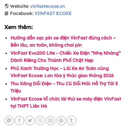
🌎 Website:
vinfastecoxe.vn
📘 Facebook:
VINFAST ECOXE
Xem thêm:
Hướng dẫn sạc pin xe điện VinFast đúng cách –
Bền lâu, an toàn, không chai pin
VinFast Evo200 Lite – Chiếc Xe Điện “Nhẹ Nhàng”
Dành Riêng Cho Thành Phố Chật Hẹp
Phủ Xanh Trường Học – Lái Xe An Toàn cùng
VinFast Ecoxe: Lan tỏa ý thức giao thông 2026
Thu Xăng Đổi Điện – Thu Cũ Đổi Mới: Hỗ Trợ Tới 3
Triệu
VinFast Ecoxe tổ chức lái thử xe máy điện VinFast
tại THPT Liên Hà