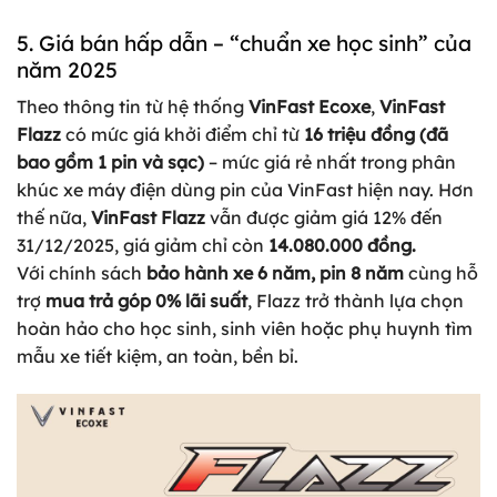
5. Giá bán hấp dẫn – “chuẩn xe học sinh” của
năm 2025
Theo thông tin từ hệ thống
VinFast Ecoxe
,
VinFast
Flazz
có mức giá khởi điểm chỉ từ
16 triệu đồng (đã
bao gồm 1 pin và sạc)
– mức giá rẻ nhất trong phân
khúc xe máy điện dùng pin của VinFast hiện nay. Hơn
thế nữa,
VinFast Flazz
vẫn được giảm giá 12% đến
31/12/2025, giá giảm chỉ còn
14.080.000 đồng.
Với chính sách
bảo hành xe 6 năm, pin 8 năm
cùng hỗ
trợ
mua trả góp 0% lãi suất
, Flazz trở thành lựa chọn
hoàn hảo cho học sinh, sinh viên hoặc phụ huynh tìm
mẫu xe tiết kiệm, an toàn, bền bỉ.