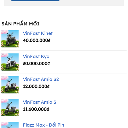
SẢN PHẨM MỚI
VinFast Kinet
40.000.000
₫
VinFast Kyo
30.000.000
₫
VinFast Amio S2
12.000.000
₫
VinFast Amio S
11.600.000
₫
Flazz Max - Đổi Pin