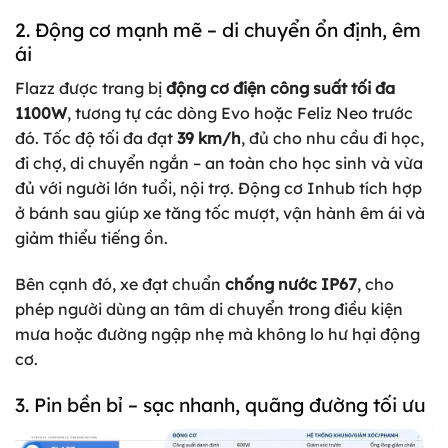
2. Động cơ mạnh mẽ – di chuyển ổn định, êm
ái
Flazz được trang bị
động cơ điện công suất tối đa
1100W
, tương tự các dòng Evo hoặc Feliz Neo trước
đó. Tốc độ tối đa đạt
39 km/h
, đủ cho nhu cầu đi học,
đi chợ, di chuyển ngắn – an toàn cho học sinh và vừa
đủ với người lớn tuổi, nội trợ. Động cơ Inhub tích hợp
ở bánh sau giúp xe tăng tốc mượt, vận hành êm ái và
giảm thiểu tiếng ồn.
Bên cạnh đó, xe đạt chuẩn
chống nước IP67
, cho
phép người dùng an tâm di chuyển trong điều kiện
mưa hoặc đường ngập nhẹ mà không lo hư hại động
cơ.
3. Pin bền bỉ – sạc nhanh, quãng đường tối ưu