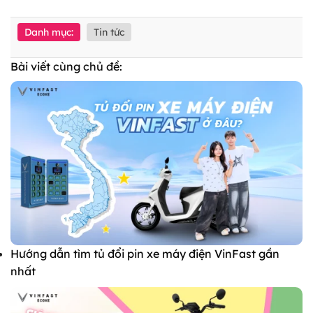
Danh mục:
Tin tức
Bài viết cùng chủ đề:
Hướng dẫn tìm tủ đổi pin xe máy điện VinFast gần
nhất