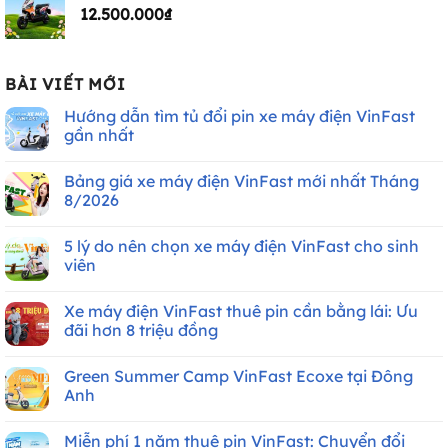
12.500.000
₫
BÀI VIẾT MỚI
Hướng dẫn tìm tủ đổi pin xe máy điện VinFast
gần nhất
Không
có
Bảng giá xe máy điện VinFast mới nhất Tháng
bình
luận
8/2026
ở
Hướng
Không
dẫn
có
5 lý do nên chọn xe máy điện VinFast cho sinh
tìm
bình
tủ
luận
viên
đổi
ở
pin
Bảng
Không
xe
giá
có
Xe máy điện VinFast thuê pin cần bằng lái: Ưu
máy
xe
bình
điện
máy
luận
đãi hơn 8 triệu đồng
VinFast
điện
ở
gần
VinFast
5
Không
nhất
mới
lý
có
Green Summer Camp VinFast Ecoxe tại Đông
nhất
do
bình
Tháng
nên
luận
Anh
8/2026
chọn
ở
xe
Xe
Không
máy
máy
có
Miễn phí 1 năm thuê pin VinFast: Chuyển đổi
điện
điện
bình