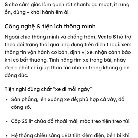
S
cho cảm giác làm quen rất nhanh: ga mượt, ít rung
ồn, dừng – khởi hành êm ái.
Công nghệ & tiện ích thông minh
Ngoài chìa thông minh và chống trộm,
Vento S
hỗ trợ
theo dõi trạng thái qua ứng dụng trên điện thoại: xem
thông tin vận hành cơ bản, định vị xe, nhận cảnh báo
khi có bất thường. Tính năng tìm xe trong bãi, nháy
đèn – phát còi giúp thao tác nhanh trong không gian
đông đúc.
Tiện nghi đúng chất “xe đi mỗi ngày”
Sàn phẳng, lên xuống xe dễ; phù hợp cả váy, đồ
công sở.
Cốp 25 lít chứa đồ thoải mái; móc treo tiện treo túi.
Hệ thống chiếu sáng LED tiết kiệm điện, bền bỉ khi