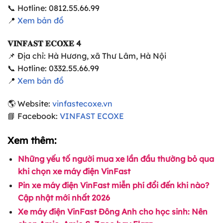
📞 Hotline: 0812.55.66.99
📍
Xem bản đồ
𝐕𝐈𝐍𝐅𝐀𝐒𝐓 𝐄𝐂𝐎𝐗𝐄 4
📌 Địa chỉ: Hà Hương, xã Thư Lâm, Hà Nội
📞 Hotline: 0332.55.66.99
📍
Xem bản đồ
🌎 Website:
vinfastecoxe.vn
📘 Facebook:
VINFAST ECOXE
Xem thêm:
Những yếu tố người mua xe lần đầu thường bỏ qua
khi chọn xe máy điện VinFast
Pin xe máy điện VinFast miễn phí đổi đến khi nào?
Cập nhật mới nhất 2026
Xe máy điện VinFast Đông Anh cho học sinh: Nên