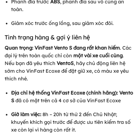
Phanh đĩa trước
ABS
, phanh đĩa sau vô cùng an
toàn.
Giảm xóc trước ống lồng, sau giảm xóc đôi.
Tình trạng hàng & gợi ý liên hệ
Quan trọng:
VinFast
Vento S đang rất khan hiếm
. Các
đại lý trên toàn quốc chỉ còn
một vài xe cuối cùng
.
Nếu bạn đã yêu thích
VentoS
, hãy chủ động liên hệ
sớm cho VinFast Ecoxe để đặt giữ xe, có màu xe yêu
thích nhé.
Địa chỉ hệ thống VinFast Ecoxe (chính hãng):
Vento
S
đã có mặt trên cả 4 cơ sở của VinFast Ecoxe
Giờ làm việc:
8h – 20h từ thứ 2 đến Chủ Nhật;
khuyến khích gọi trước để được ưu tiên kiểm tra số
xe còn lại vì hàng còn rất ít.