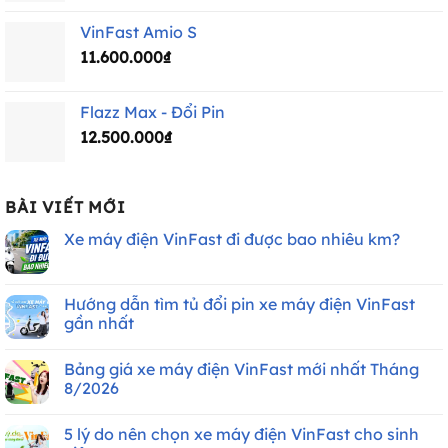
VinFast Amio S
11.600.000
₫
Flazz Max - Đổi Pin
12.500.000
₫
BÀI VIẾT MỚI
Xe máy điện VinFast đi được bao nhiêu km?
Không
có
bình
luận
Hướng dẫn tìm tủ đổi pin xe máy điện VinFast
ở
gần nhất
Xe
máy
Không
điện
có
VinFast
Bảng giá xe máy điện VinFast mới nhất Tháng
bình
đi
luận
8/2026
được
ở
bao
Hướng
Không
nhiêu
dẫn
có
km?
5 lý do nên chọn xe máy điện VinFast cho sinh
tìm
bình
tủ
luận