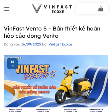
Bỏ
qua
nội
dung
VinFast Vento S – Bản thiết kế hoàn
hảo của dòng Vento
Đăng vào
16/09/2025
bởi
Vinfast Ecoxe
16
Th9