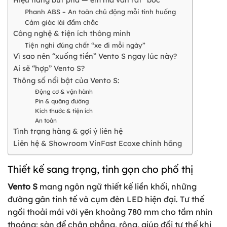
Hiệu năng bứt phá — êm mà vẫn rất “bốc”
Phanh ABS – An toàn chủ động mỗi tình huống
Cảm giác lái đầm chắc
Công nghệ & tiện ích thông minh
Tiện nghi đúng chất “xe đi mỗi ngày”
Vì sao nên “xuống tiền” Vento S ngay lúc này?
Ai sẽ “hợp” Vento S?
Thông số nổi bật của Vento S:
Động cơ & vận hành
Pin & quãng đường
Kích thước & tiện ích
An toàn
Tình trạng hàng & gợi ý liên hệ
Liên hệ & Showroom VinFast Ecoxe chính hãng
Thiết kế sang trọng, tinh gọn cho phố thị
Vento S
mang ngôn ngữ thiết kế liền khối, những
đường gân tinh tế và cụm đèn LED hiện đại. Tư thế
ngồi thoải mái với yên khoảng 780 mm cho tầm nhìn
thoáng; sàn để chân phẳng, rộng, giúp đổi tư thế khi