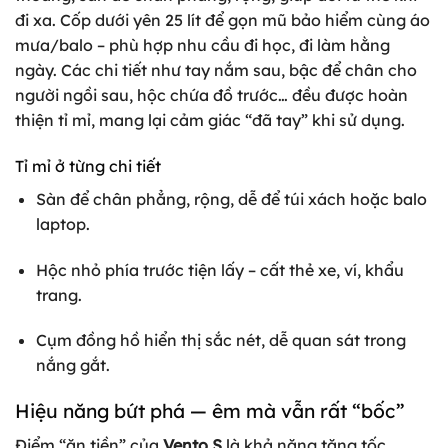
đi xa. Cốp dưới yên 25 lít để gọn mũ bảo hiểm cùng áo
mưa/balo – phù hợp nhu cầu đi học, đi làm hằng
ngày. Các chi tiết như tay nắm sau, bậc để chân cho
người ngồi sau, hộc chứa đồ trước… đều được hoàn
thiện tỉ mỉ, mang lại cảm giác “đã tay” khi sử dụng.
Tỉ mỉ ở từng chi tiết
Sàn để chân phẳng, rộng, dễ để túi xách hoặc balo
laptop.
Hộc nhỏ phía trước tiện lấy – cất thẻ xe, ví, khẩu
trang.
Cụm đồng hồ hiển thị sắc nét, dễ quan sát trong
nắng gắt.
Hiệu năng bứt phá — êm mà vẫn rất “bốc”
Điểm “ăn tiền” của
Vento S
là khả năng tăng tốc