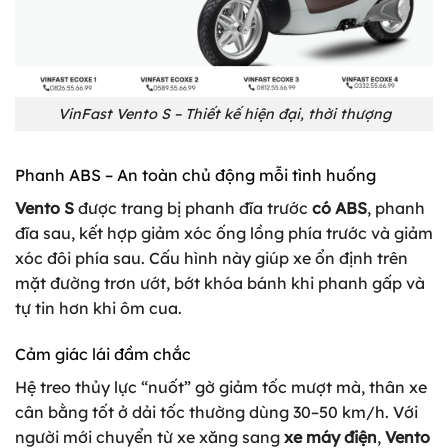
VinFast Vento S – Thiết kế hiện đại, thời thượng
Phanh ABS – An toàn chủ động mỗi tình huống
Vento S
được trang bị phanh đĩa trước
có ABS
, phanh
đĩa sau, kết hợp giảm xóc ống lồng phía trước và giảm
xóc đôi phía sau. Cấu hình này giúp xe ổn định trên
mặt đường trơn ướt, bớt khóa bánh khi phanh gấp và
tự tin hơn khi ôm cua.
Cảm giác lái đầm chắc
Hệ treo thủy lực “nuốt” gờ giảm tốc mượt mà, thân xe
cân bằng tốt ở dải tốc thường dùng 30–50 km/h. Với
người mới chuyển từ xe xăng sang
xe máy điện
,
Vento