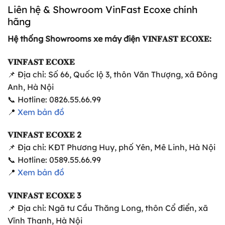
Liên hệ & Showroom VinFast Ecoxe chính
hãng
Hệ thống Showrooms xe máy điện 𝐕𝐈𝐍𝐅𝐀𝐒𝐓 𝐄𝐂𝐎𝐗𝐄:
𝐕𝐈𝐍𝐅𝐀𝐒𝐓 𝐄𝐂𝐎𝐗𝐄
📌 Địa chỉ: Số 66, Quốc lộ 3, thôn Văn Thượng, xã Đông
Anh, Hà Nội
📞 Hotline: 0826.55.66.99
📍
Xem bản đồ
𝐕𝐈𝐍𝐅𝐀𝐒𝐓 𝐄𝐂𝐎𝐗𝐄 2
📌 Địa chỉ: KĐT Phương Huy, phố Yên, Mê Linh, Hà Nội
📞 Hotline: 0589.55.66.99
📍
Xem bản đồ
𝐕𝐈𝐍𝐅𝐀𝐒𝐓 𝐄𝐂𝐎𝐗𝐄 3
📌 Địa chỉ: Ngã tư Cầu Thăng Long, thôn Cổ điển, xã
Vĩnh Thanh, Hà Nội