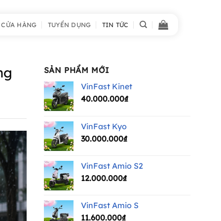
 CỬA HÀNG
TUYỂN DỤNG
TIN TỨC
ng
SẢN PHẨM MỚI
VinFast Kinet
40.000.000
₫
VinFast Kyo
30.000.000
₫
VinFast Amio S2
12.000.000
₫
VinFast Amio S
11.600.000
₫