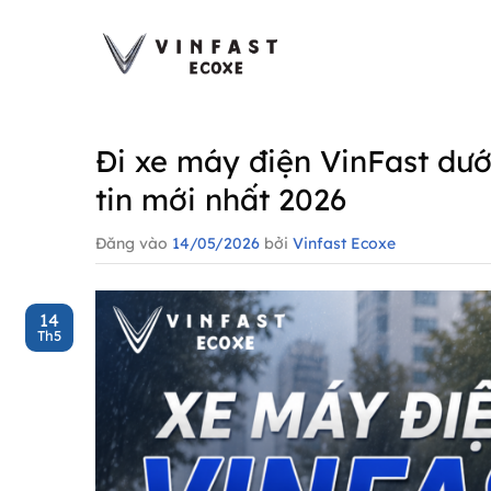
Bỏ
qua
nội
dung
Đi xe máy điện VinFast dư
tin mới nhất 2026
Đăng vào
14/05/2026
bởi
Vinfast Ecoxe
14
Th5