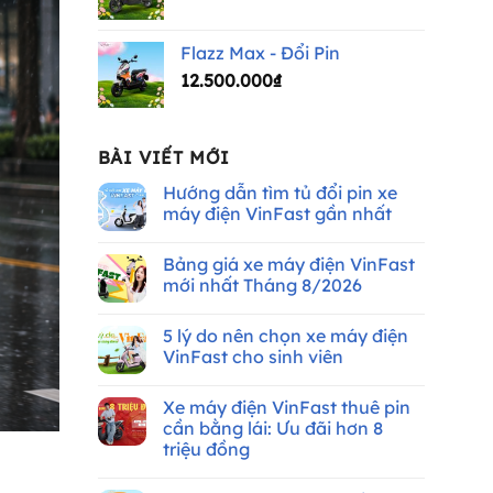
Flazz Max - Đổi Pin
12.500.000
₫
BÀI VIẾT MỚI
Hướng dẫn tìm tủ đổi pin xe
máy điện VinFast gần nhất
Không
có
Bảng giá xe máy điện VinFast
bình
luận
mới nhất Tháng 8/2026
ở
Hướng
Không
dẫn
có
5 lý do nên chọn xe máy điện
tìm
bình
tủ
luận
VinFast cho sinh viên
đổi
ở
pin
Bảng
Không
xe
giá
có
Xe máy điện VinFast thuê pin
máy
xe
bình
điện
máy
luận
cần bằng lái: Ưu đãi hơn 8
VinFast
điện
ở
triệu đồng
gần
VinFast
5
nhất
mới
lý
Không
nhất
do
có