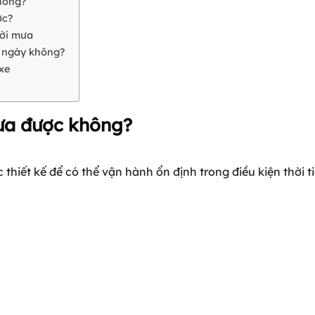
không?
ớc?
rời mưa
g ngày không?
xe
mưa được không?
 thiết kế để có thể vận hành ổn định trong điều kiện thời t