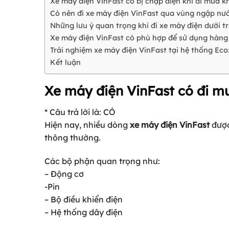
Xe máy điện VinFast có bị chập điện khi đi mưa 
Có nên đi xe máy điện VinFast qua vùng ngập nư
Những lưu ý quan trọng khi đi xe máy điện dưới t
Xe máy điện VinFast có phù hợp để sử dụng hàn
Trải nghiệm xe máy điện VinFast tại hệ thống Eco
Kết luận
Xe máy điện VinFast có đi 
* Câu trả lời là: CÓ
Hiện nay, nhiều dòng
xe máy điện VinFast
được
thông thường.
Các bộ phận quan trọng như:
– Động cơ
-Pin
– Bộ điều khiển điện
– Hệ thống dây điện