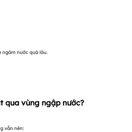
e ngâm nước quá lâu.
st qua vùng ngập nước?
ng vẫn nên: