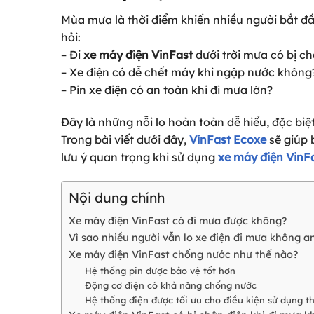
Mùa mưa là thời điểm khiến nhiều người bắt đầ
hỏi:
– Đi
xe máy điện VinFast
dưới trời mưa có bị c
– Xe điện có dễ chết máy khi ngập nước không
– Pin xe điện có an toàn khi đi mưa lớn?
Đây là những nỗi lo hoàn toàn dễ hiểu, đặc biệ
Trong bài viết dưới đây,
VinFast Ecoxe
sẽ giúp 
lưu ý quan trọng khi sử dụng
xe máy điện VinF
Nội dung chính
Xe máy điện VinFast có đi mưa được không?
Vì sao nhiều người vẫn lo xe điện đi mưa không a
Xe máy điện VinFast chống nước như thế nào?
Hệ thống pin được bảo vệ tốt hơn
Động cơ điện có khả năng chống nước
Hệ thống điện được tối ưu cho điều kiện sử dụng t