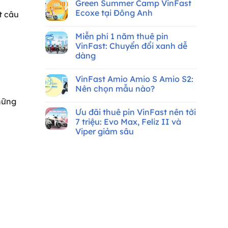
Tháng
nên
Green Summer Camp VinFast
bình
8/2026
chọn
luận
Ecoxe tại Đông Anh
t câu
xe
ở
máy
Xe
Không
điện
máy
có
VinFast
Miễn phí 1 năm thuê pin
điện
bình
cho
VinFast
luận
VinFast: Chuyển đổi xanh dễ
sinh
thuê
ở
viên
dàng
pin
Green
cần
Summer
Không
bằng
Camp
có
lái:
VinFast
VinFast Amio Amio S Amio S2:
bình
Ưu
Ecoxe
luận
Nên chọn mẫu nào?
đãi
tại
ở
hơn
Đông
Miễn
Không
hững
8
Anh
phí
có
triệu
Ưu đãi thuê pin VinFast nên tới
1
bình
đồng
năm
luận
7 triệu: Evo Max, Feliz II và
thuê
ở
Viper giảm sâu
pin
VinFast
VinFast:
Amio
Không
Chuyển
Amio
có
đổi
S
bình
xanh
Amio
luận
dễ
S2:
ở
dàng
Nên
Ưu
chọn
đãi
mẫu
thuê
nào?
pin
VinFast
nên
tới
7
triệu: