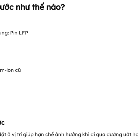
ước như thế nào?
ụng: Pin LFP
um-ion cũ
ớc
t ở vị trí giúp hạn chế ảnh hưởng khi đi qua đường ướt ho