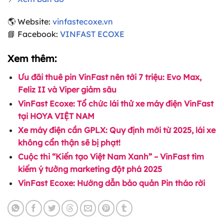
🌎 Website:
vinfastecoxe.vn
📘 Facebook:
VINFAST ECOXE
Xem thêm:
Ưu đãi thuê pin VinFast nên tới 7 triệu: Evo Max,
Feliz II và Viper giảm sâu
VinFast Ecoxe: Tổ chức lái thử xe máy điện VinFast
tại HOYA VIỆT NAM
Xe máy điện cần GPLX: Quy định mới từ 2025, lái xe
không cẩn thận sẽ bị phạt!
Cuộc thi “Kiến tạo Việt Nam Xanh” – VinFast tìm
kiếm ý tưởng marketing đột phá 2025
VinFast Ecoxe: Hướng dẫn bảo quản Pin tháo rời