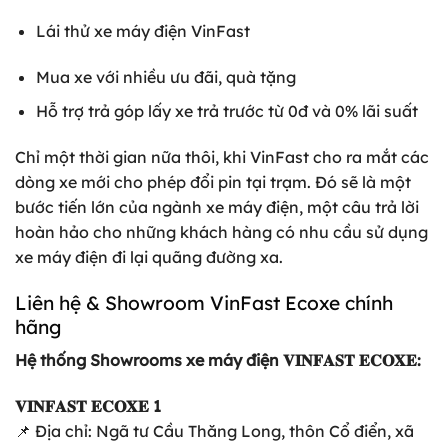
Lái thử xe máy điện VinFast
Mua xe với nhiều ưu đãi, quà tặng
Hỗ trợ trả góp lấy xe trả trước từ 0đ và 0% lãi suất
Chỉ một thời gian nữa thôi, khi VinFast cho ra mắt các
dòng xe mới cho phép đổi pin tại trạm. Đó sẽ là một
bước tiến lớn của ngành xe máy điện, một câu trả lời
hoàn hảo cho những khách hàng có nhu cầu sử dụng
xe máy điện đi lại quãng đường xa.
Liên hệ & Showroom VinFast Ecoxe chính
hãng
Hệ thống Showrooms xe máy điện 𝐕𝐈𝐍𝐅𝐀𝐒𝐓 𝐄𝐂𝐎𝐗𝐄:
𝐕𝐈𝐍𝐅𝐀𝐒𝐓 𝐄𝐂𝐎𝐗𝐄 1
📌 Địa chỉ: Ngã tư Cầu Thăng Long, thôn Cổ điển, xã