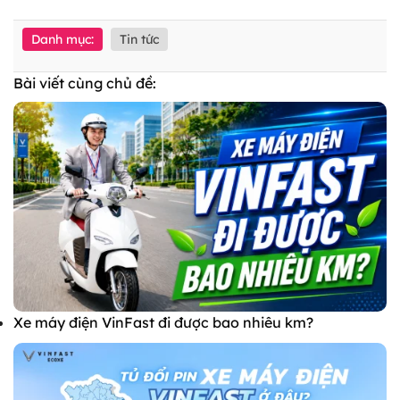
Danh mục:
Tin tức
Bài viết cùng chủ đề:
Xe máy điện VinFast đi được bao nhiêu km?