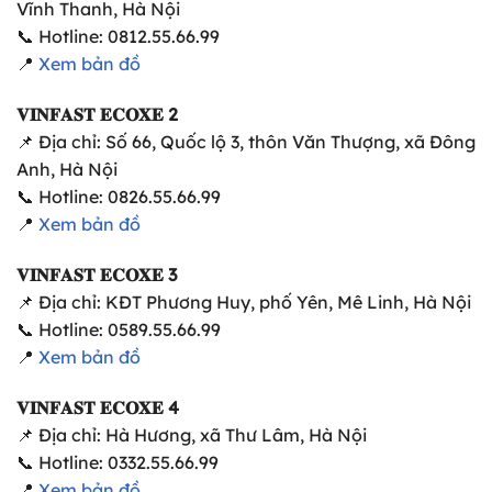
Vĩnh Thanh, Hà Nội
📞 Hotline: 0812.55.66.99
📍
Xem bản đồ
𝐕𝐈𝐍𝐅𝐀𝐒𝐓 𝐄𝐂𝐎𝐗𝐄 2
📌 Địa chỉ: Số 66, Quốc lộ 3, thôn Văn Thượng, xã Đông
Anh, Hà Nội
📞 Hotline: 0826.55.66.99
📍
Xem bản đồ
𝐕𝐈𝐍𝐅𝐀𝐒𝐓 𝐄𝐂𝐎𝐗𝐄 3
📌 Địa chỉ: KĐT Phương Huy, phố Yên, Mê Linh, Hà Nội
📞 Hotline: 0589.55.66.99
📍
Xem bản đồ
𝐕𝐈𝐍𝐅𝐀𝐒𝐓 𝐄𝐂𝐎𝐗𝐄 4
📌 Địa chỉ: Hà Hương, xã Thư Lâm, Hà Nội
📞 Hotline: 0332.55.66.99
📍
Xem bản đồ