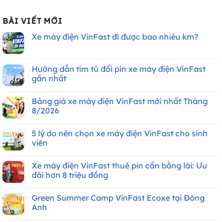
BÀI VIẾT MỚI
Xe máy điện VinFast đi được bao nhiêu km?
Không
có
bình
luận
Hướng dẫn tìm tủ đổi pin xe máy điện VinFast
ở
gần nhất
Xe
máy
Không
điện
có
VinFast
Bảng giá xe máy điện VinFast mới nhất Tháng
bình
đi
luận
8/2026
được
ở
bao
Hướng
Không
nhiêu
dẫn
có
km?
5 lý do nên chọn xe máy điện VinFast cho sinh
tìm
bình
tủ
luận
viên
đổi
ở
pin
Bảng
Không
xe
giá
có
Xe máy điện VinFast thuê pin cần bằng lái: Ưu
máy
xe
bình
điện
máy
luận
đãi hơn 8 triệu đồng
VinFast
điện
ở
gần
VinFast
5
Không
nhất
mới
lý
có
Green Summer Camp VinFast Ecoxe tại Đông
nhất
do
bình
Tháng
nên
luận
Anh
8/2026
chọn
ở
xe
Xe
Không