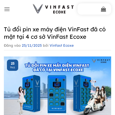
Bỏ
qua
nội
dung
Tủ đổi pin xe máy điện VinFast đã có
mặt tại 4 cơ sở VinFast Ecoxe
Đăng vào
25/11/2025
bởi
Vinfast Ecoxe
25
Th11