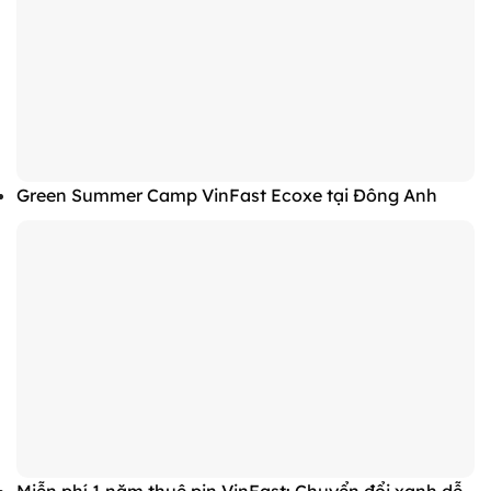
Green Summer Camp VinFast Ecoxe tại Đông Anh
Miễn phí 1 năm thuê pin VinFast: Chuyển đổi xanh dễ