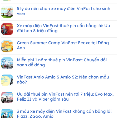
Không
có
5 lý do nên chọn xe máy điện VinFast cho sinh
bình
luận
viên
ở
Bảng
Không
giá
có
Xe máy điện VinFast thuê pin cần bằng lái: Ưu
xe
bình
máy
luận
đãi hơn 8 triệu đồng
điện
ở
VinFast
5
Không
mới
lý
có
Green Summer Camp VinFast Ecoxe tại Đông
nhất
do
bình
Tháng
nên
luận
Anh
8/2026
chọn
ở
xe
Xe
Không
máy
máy
có
Miễn phí 1 năm thuê pin VinFast: Chuyển đổi
điện
điện
bình
VinFast
VinFast
luận
xanh dễ dàng
cho
thuê
ở
sinh
pin
Green
Không
viên
cần
Summer
có
VinFast Amio Amio S Amio S2: Nên chọn mẫu
bằng
Camp
bình
lái:
VinFast
luận
nào?
Ưu
Ecoxe
ở
đãi
tại
Miễn
Không
hơn
Đông
phí
có
Ưu đãi thuê pin VinFast nên tới 7 triệu: Evo Max,
8
Anh
1
bình
triệu
năm
luận
Feliz II và Viper giảm sâu
đồng
thuê
ở
pin
VinFast
Không
VinFast:
Amio
có
3 mẫu xe máy điện VinFast không cần bằng lái:
Chuyển
Amio
bình
đổi
S
luận
Flazz, ZGoo, Amio