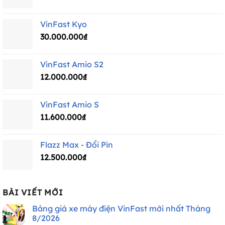
VinFast Kyo
30.000.000
₫
VinFast Amio S2
12.000.000
₫
VinFast Amio S
11.600.000
₫
Flazz Max - Đổi Pin
12.500.000
₫
BÀI VIẾT MỚI
Bảng giá xe máy điện VinFast mới nhất Tháng
8/2026