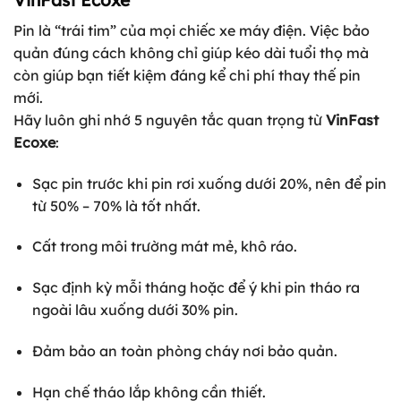
VinFast Ecoxe
Pin là “trái tim” của mọi chiếc xe máy điện. Việc bảo
quản đúng cách không chỉ giúp kéo dài tuổi thọ mà
còn giúp bạn tiết kiệm đáng kể chi phí thay thế pin
mới.
Hãy luôn ghi nhớ 5 nguyên tắc quan trọng từ
VinFast
Ecoxe
:
Sạc pin trước khi pin rơi xuống dưới 20%, nên để pin
từ 50% – 70% là tốt nhất.
Cất trong môi trường mát mẻ, khô ráo.
Sạc định kỳ mỗi tháng hoặc để ý khi pin tháo ra
ngoài lâu xuống dưới 30% pin.
Đảm bảo an toàn phòng cháy nơi bảo quản.
Hạn chế tháo lắp không cần thiết.