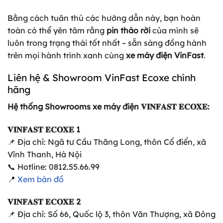
Bằng cách tuân thủ các hướng dẫn này, bạn hoàn
toàn có thể yên tâm rằng
pin tháo rời
của mình sẽ
luôn trong trạng thái tốt nhất – sẵn sàng đồng hành
trên mọi hành trình xanh cùng
xe máy điện VinFast
.
Liên hệ & Showroom VinFast Ecoxe chính
hãng
Hệ thống Showrooms xe máy điện 𝐕𝐈𝐍𝐅𝐀𝐒𝐓 𝐄𝐂𝐎𝐗𝐄:
𝐕𝐈𝐍𝐅𝐀𝐒𝐓 𝐄𝐂𝐎𝐗𝐄 1
📌 Địa chỉ: Ngã tư Cầu Thăng Long, thôn Cổ điển, xã
Vĩnh Thanh, Hà Nội
📞 Hotline: 0812.55.66.99
📍
Xem bản đồ
𝐕𝐈𝐍𝐅𝐀𝐒𝐓 𝐄𝐂𝐎𝐗𝐄 2
📌 Địa chỉ: Số 66, Quốc lộ 3, thôn Văn Thượng, xã Đông