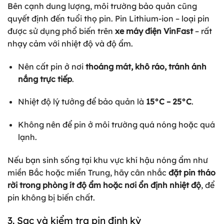
Bên cạnh dung lượng, môi trường bảo quản cũng
quyết định đến tuổi thọ pin. Pin Lithium-ion – loại pin
được sử dụng phổ biến trên
xe máy điện VinFast
– rất
nhạy cảm với nhiệt độ và độ ẩm.
Nên cất pin ở nơi
thoáng mát, khô ráo, tránh ánh
nắng trực tiếp
.
Nhiệt độ lý tưởng để bảo quản là
15°C – 25°C
.
Không nên để pin ở môi trường quá nóng hoặc quá
lạnh.
Nếu bạn sinh sống tại khu vực khí hậu nóng ẩm như
miền Bắc hoặc miền Trung, hãy cân nhắc
đặt pin tháo
rời trong phòng ít độ ẩm hoặc nơi ổn định nhiệt độ
, để
pin không bị biến chất.
3. Sạc và kiểm tra pin định kỳ