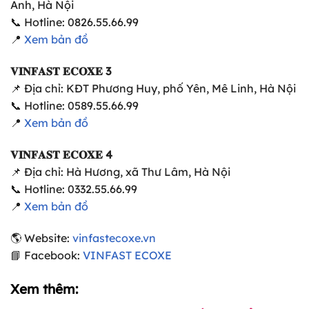
Anh, Hà Nội
📞 Hotline: 0826.55.66.99
📍
Xem bản đồ
𝐕𝐈𝐍𝐅𝐀𝐒𝐓 𝐄𝐂𝐎𝐗𝐄 3
📌 Địa chỉ: KĐT Phương Huy, phố Yên, Mê Linh, Hà Nội
📞 Hotline: 0589.55.66.99
📍
Xem bản đồ
𝐕𝐈𝐍𝐅𝐀𝐒𝐓 𝐄𝐂𝐎𝐗𝐄 4
📌 Địa chỉ: Hà Hương, xã Thư Lâm, Hà Nội
📞 Hotline: 0332.55.66.99
📍
Xem bản đồ
🌎 Website:
vinfastecoxe.vn
📘 Facebook:
VINFAST ECOXE
Xem thêm: