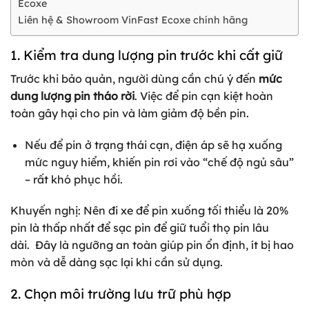
Ecoxe
Liên hệ & Showroom VinFast Ecoxe chính hãng
1. Kiểm tra dung lượng pin trước khi cất giữ
Trước khi bảo quản, người dùng cần chú ý đến
mức
dung lượng pin tháo rời
. Việc để pin cạn kiệt hoàn
toàn gây hại cho pin và làm giảm độ bền pin.
Nếu để pin ở trạng thái cạn, điện áp sẽ hạ xuống
mức nguy hiểm, khiến pin rơi vào “chế độ ngủ sâu”
– rất khó phục hồi.
Khuyến nghị: Nên đi xe để pin xuống tối thiểu là 20%
pin là thấp nhất để sạc pin để giữ tuổi thọ pin lâu
dài. Đây là ngưỡng an toàn giúp pin ổn định, ít bị hao
mòn và dễ dàng sạc lại khi cần sử dụng.
2. Chọn môi trường lưu trữ phù hợp