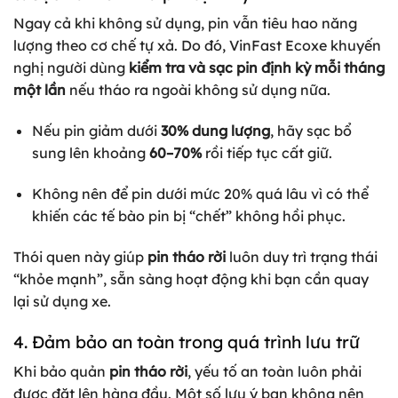
Ngay cả khi không sử dụng, pin vẫn tiêu hao năng
lượng theo cơ chế tự xả. Do đó, VinFast Ecoxe khuyến
nghị người dùng
kiểm tra và sạc pin định kỳ mỗi tháng
một lần
nếu tháo ra ngoài không sử dụng nữa.
Nếu pin giảm dưới
30% dung lượng
, hãy sạc bổ
sung lên khoảng
60–70%
rồi tiếp tục cất giữ.
Không nên để pin dưới mức 20% quá lâu vì có thể
khiến các tế bào pin bị “chết” không hồi phục.
Thói quen này giúp
pin tháo rời
luôn duy trì trạng thái
“khỏe mạnh”, sẵn sàng hoạt động khi bạn cần quay
lại sử dụng xe.
4. Đảm bảo an toàn trong quá trình lưu trữ
Khi bảo quản
pin tháo rời
, yếu tố an toàn luôn phải
được đặt lên hàng đầu. Một số lưu ý bạn không nên