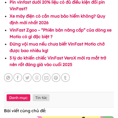
Pin vinfast dưới 20% liệu có đủ điều kiện đổi pin
VinFast?
Xe máy điện có cần mua bảo hiểm không? Quy
định mới nhất 2026
VinFast Zgoo – “Phiên bản nâng cấp” của dòng xe
Motio có gì đặc biệt ?
Đừng vội mua nếu chưa biết VinFast Motio chở
được bao nhiêu kg!
3 lý do khiến chiếc VinFast VeroX mới ra mắt trở
nên rất đáng giá vào cuối 2025
Danh mục:
Tin tức
Bài viết cùng chủ đề: