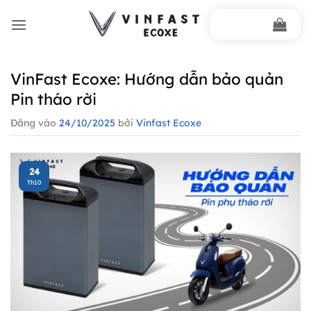
Bỏ
qua
nội
dung
VinFast Ecoxe: Hướng dẫn bảo quản
Pin tháo rời
Đăng vào
24/10/2025
bởi
Vinfast Ecoxe
24
Th10