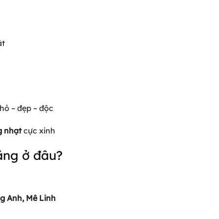
ật
hỏ – đẹp – độc
g nhạt
cực xinh
ãng ở đâu?
g Anh, Mê Linh