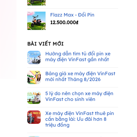
Flazz Max - Đổi Pin
12.500.000
₫
BÀI VIẾT MỚI
Hướng dẫn tìm tủ đổi pin xe
máy điện VinFast gần nhất
Không
có
Bảng giá xe máy điện VinFast
bình
luận
mới nhất Tháng 8/2026
ở
Hướng
Không
dẫn
có
5 lý do nên chọn xe máy điện
tìm
bình
tủ
luận
VinFast cho sinh viên
đổi
ở
pin
Bảng
Không
xe
giá
có
Xe máy điện VinFast thuê pin
máy
xe
bình
điện
máy
luận
cần bằng lái: Ưu đãi hơn 8
VinFast
điện
ở
triệu đồng
gần
VinFast
5
nhất
mới
lý
Không
nhất
do
có