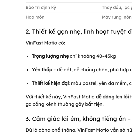
Bảo trì định kỳ
Thay dầu, lọc 
Hao mòn
Máy rung, nó
2. Thiết kế gọn nhẹ, linh hoạt tuyệt 
VinFast Motio có:
Trọng lượng nhẹ
chỉ khoảng 40–45kg
Yên thấp
– dễ dắt, dễ chống chân, phù hợp 
Thiết kế hiện đại
: màu pastel, yên da mềm, 
Với thiết kế này, VinFast Motio
dễ dàng len lỏi
t
ga cồng kềnh thường gây bất tiện.
3. Cảm giác lái êm, không tiếng ồn –
Dù là dòng phổ thông, VinFast Motio vẫn sở hữ