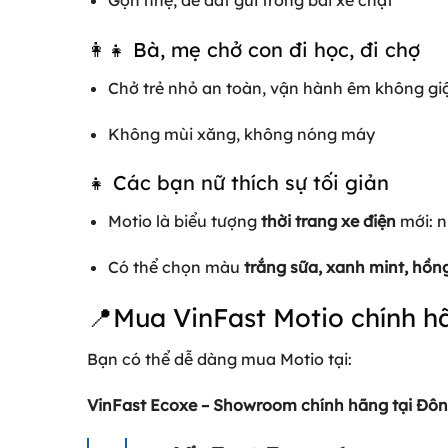
Gọn nhẹ, dễ dắt gửi trong bãi xe chật
👩‍👧 Bà, mẹ chở con đi học, đi chợ
Chở trẻ nhỏ an toàn, vận hành êm không gi
Không mùi xăng, không nóng máy
👧 Các bạn nữ thích sự tối giản
Motio là biểu tượng
thời trang xe điện
mới: n
Có thể chọn màu
trắng sữa, xanh mint, hồn
📍Mua VinFast Motio chính h
Bạn có thể dễ dàng mua Motio tại:
VinFast Ecoxe – Showroom chính hãng tại Đôn