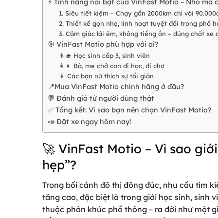
⚡ Tính năng nổi bật của VinFast Motio – Nhỏ mà 
1. Siêu tiết kiệm – Chạy gần 2000km chỉ với 90.000
2. Thiết kế gọn nhẹ, linh hoạt tuyệt đối trong phố 
3. Cảm giác lái êm, không tiếng ồn – đúng chất xe 
🎯 VinFast Motio phù hợp với ai?
👩‍🎓 Học sinh cấp 3, sinh viên
👩‍👧 Bà, mẹ chở con đi học, đi chợ
👧 Các bạn nữ thích sự tối giản
📍Mua VinFast Motio chính hãng ở đâu?
💬 Đánh giá từ người dùng thật
✅ Tổng kết: Vì sao bạn nên chọn VinFast Motio?
📣 Đặt xe ngay hôm nay!
🚀 VinFast Motio – Vì sao giới
hẹp”?
Trong bối cảnh đô thị đông đúc, nhu cầu tìm k
tăng cao, đặc biệt là trong giới học sinh, sinh
thuộc phân khúc phổ thông – ra đời như một gi