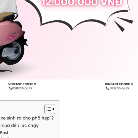
c xe sinh ra cho phố hẹp”?
úc mua đến lúc chạy
nFast