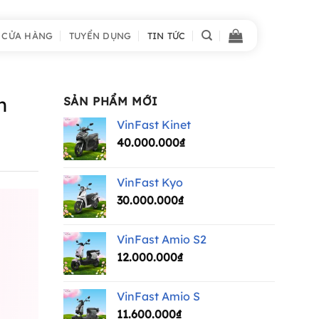
 CỬA HÀNG
TUYỂN DỤNG
TIN TỨC
n
SẢN PHẨM MỚI
VinFast Kinet
40.000.000
₫
VinFast Kyo
30.000.000
₫
VinFast Amio S2
12.000.000
₫
VinFast Amio S
11.600.000
₫