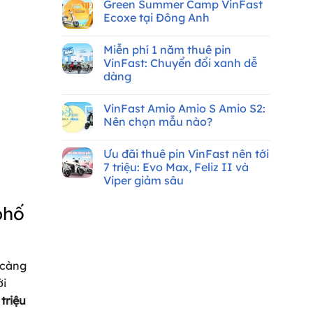
Tháng
nên
Green Summer Camp VinFast
bình
8/2026
chọn
luận
Ecoxe tại Đông Anh
xe
ở
máy
Xe
Không
điện
máy
có
VinFast
Miễn phí 1 năm thuê pin
điện
bình
cho
VinFast
luận
VinFast: Chuyển đổi xanh dễ
sinh
thuê
ở
viên
dàng
pin
Green
cần
Summer
Không
bằng
Camp
có
lái:
VinFast
VinFast Amio Amio S Amio S2:
bình
Ưu
Ecoxe
luận
Nên chọn mẫu nào?
đãi
tại
ở
hơn
Đông
Miễn
Không
8
Anh
phí
có
triệu
Ưu đãi thuê pin VinFast nên tới
1
bình
đồng
năm
luận
7 triệu: Evo Max, Feliz II và
thuê
ở
Viper giảm sâu
pin
VinFast
VinFast:
Amio
Không
Chuyển
Amio
có
phố
đổi
S
bình
xanh
Amio
luận
dễ
S2:
ở
dàng
Nên
Ưu
chọn
đãi
mẫu
thuê
nào?
 càng
pin
VinFast
ới
nên
tới
 triệu
7
triệu: