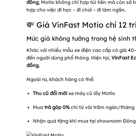
đồng
, Motio không chỉ hợp túi tiền mà còn sở 
hợp cho việc đi học – đi chơi – đi làm ngắn.
💸 Giá VinFast Motio chỉ 12 t
Mức giá không tưởng trong hệ sinh t
Khác với nhiều mẫu xe điện cao cấp có giá 40–
đến người dùng phổ thông. Hiện tại,
VinFast E
đồng.
Ngoài ra, khách hàng có thể:
Thu cũ đổi mới
xe máy cũ lấy Motio
Mua
trả góp 0%
chỉ từ vài trăm ngàn/tháng
Nhận quà tặng khi mua tại showroom Đông