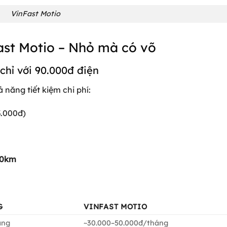
VinFast Motio
ast Motio – Nhỏ mà có võ
chỉ với 90.000đ điện
 năng tiết kiệm chi phí:
3.000đ)
00km
G
VINFAST MOTIO
áng
~30.000–50.000đ/tháng