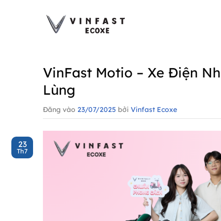
Bỏ
qua
nội
dung
VinFast Motio – Xe Điện Nh
Lùng
Đăng vào
23/07/2025
bởi
Vinfast Ecoxe
23
Th7