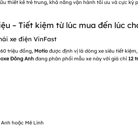
hữu thiết kế trẻ trung, khả năng vận hành tối ưu và cực kỳ 
riệu – Tiết kiệm từ lúc mua đến lúc c
hái xe điện VinFast
60 triệu đồng,
Motio
được định vị là dòng xe siêu tiết kiệm
coxe Đông Anh
đang phân phối mẫu xe này với giá chỉ
12 t
 Anh hoặc Mê Linh