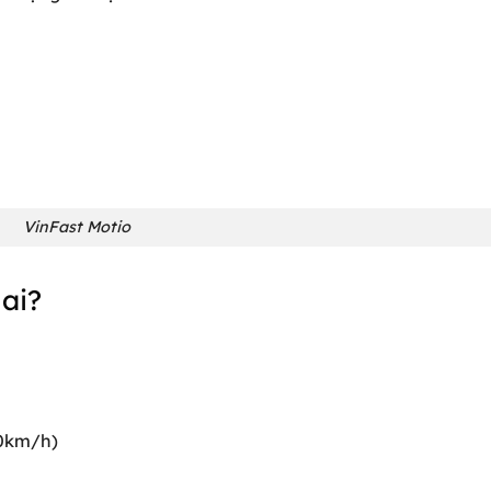
VinFast Motio
 ai?
50km/h)