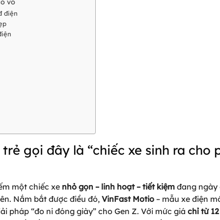
có võ
đ điện
hẹp
điện
 trẻ gọi đây là “chiếc xe sinh ra cho 
iếm một chiếc xe
nhỏ gọn – linh hoạt – tiết kiệm
đang ngày
 viên. Nắm bắt được điều đó,
VinFast Motio
– mẫu xe điện m
ải pháp “đo ni đóng giày” cho Gen Z. Với mức giá
chỉ từ 12