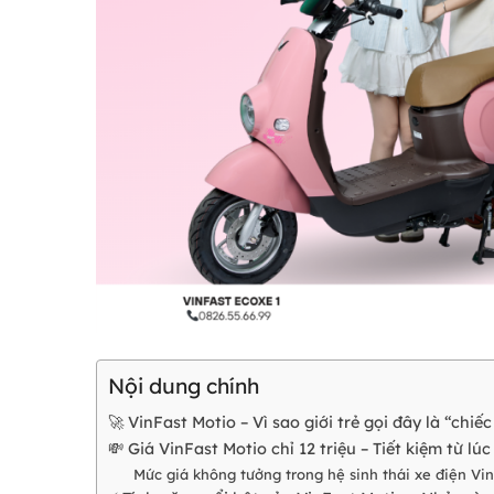
Nội dung chính
🚀 VinFast Motio – Vì sao giới trẻ gọi đây là “chiế
💸 Giá VinFast Motio chỉ 12 triệu – Tiết kiệm từ l
Mức giá không tưởng trong hệ sinh thái xe điện Vi