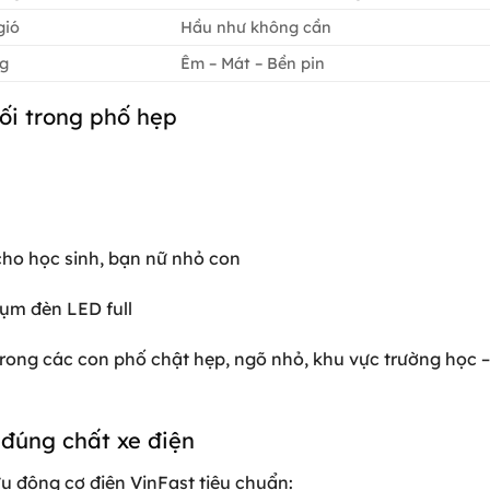
gió
Hầu như không cần
ng
Êm – Mát – Bền pin
đối trong phố hẹp
cho học sinh, bạn nữ nhỏ con
cụm đèn LED full
rong các con phố chật hẹp, ngõ nhỏ, khu vực trường học –
 đúng chất xe điện
u động cơ điện VinFast tiêu chuẩn: