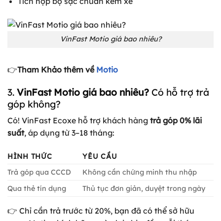
Tích hợp bộ sạc chuẩn kèm xe
VinFast Motio giá bao nhiêu?
👉
Tham Khảo thêm về
Motio
3.
VinFast Motio giá bao nhiêu?
Có hỗ trợ trả
góp không?
Có! VinFast Ecoxe hỗ trợ khách hàng
trả góp 0% lãi
suất
, áp dụng từ 3–18 tháng:
HÌNH THỨC
YÊU CẦU
Trả góp qua CCCD
Không cần chứng minh thu nhập
Qua thẻ tín dụng
Thủ tục đơn giản, duyệt trong ngày
👉 Chỉ cần trả trước từ 20%, bạn đã có thể sở hữu