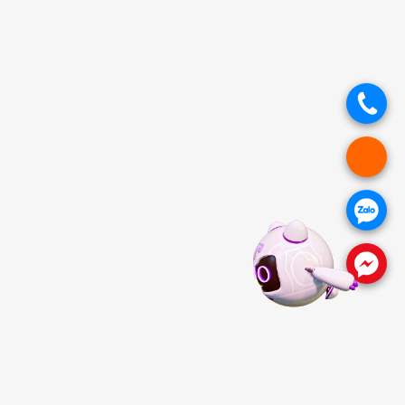
.
.
.
.