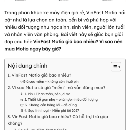
Trong phân khúc xe máy điện giá rẻ, VinFast Motio nổi
bật như là lựa chọn an toàn, bền bỉ và phù hợp với
nhiều đối tượng như học sinh, sinh viên, người lớn tuổi
và nhân viên văn phòng. Bài viết này sẽ giúc bạn giải
đáp câu hỏi:
VinFast Motio giá bao nhiêu? Vì sao nên
mua Motio ngay bây giờ?
Nội dung chính
1. VinFast Motio giá bao nhiêu?
✨Giá cực mềm – không còn thuê pin
2. Vì sao Motio có giá “mềm” mà vẫn đáng mua?
🔋 1. Pin LFP an toàn, bền, đi xa
🚗 2. Thiết kế gọn nhẹ – phù hợp nhiều đối tượng
👉 3. Không cần bằng lái – dễ dùng
🚪 4. Sạc linh hoạt – Miễn phí tới 2027
3. VinFast Motio giá bao nhiêu? Có hỗ trợ trả góp
không?