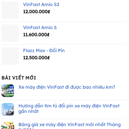
VinFast Amio S2
12.000.000
₫
VinFast Amio S
11.600.000
₫
Flazz Max - Đổi Pin
12.500.000
₫
BÀI VIẾT MỚI
Xe máy điện VinFast đi được bao nhiêu km?
Không
có
bình
luận
Hướng dẫn tìm tủ đổi pin xe máy điện VinFast
ở
gần nhất
Xe
máy
Không
điện
có
VinFast
Bảng giá xe máy điện VinFast mới nhất Tháng
bình
đi
luận