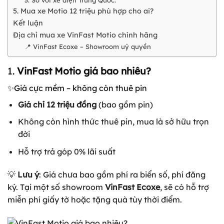
3. So với xe điện Trung Quốc:
5. Mua xe Motio 12 triệu phù hợp cho ai?
Kết luận
Địa chỉ mua xe VinFast Motio chính hãng
📍 VinFast Ecoxe – Showroom uỷ quyền
1.
VinFast Motio giá bao nhiêu?
✨Giá cực mềm – không còn thuê pin
Giá chỉ 12 triệu đồng
(bao gồm pin)
Không còn hình thức thuê pin, mua là sở hữu trọn
đời
Hỗ trợ trả góp 0% lãi suất
💡
Lưu ý
: Giá chưa bao gồm phí ra biển số, phí đăng
ký. Tại một số showroom
VinFast Ecoxe
, sẽ có hỗ trợ
miễn phí giấy tờ hoặc tặng quà tùy thời điểm.