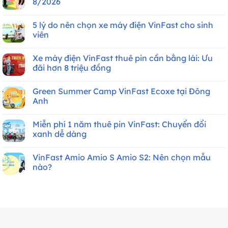
8/2026
được
ở
bao
Hướng
Không
nhiêu
dẫn
có
km?
5 lý do nên chọn xe máy điện VinFast cho sinh
tìm
bình
tủ
luận
viên
đổi
ở
pin
Bảng
Không
xe
giá
có
Xe máy điện VinFast thuê pin cần bằng lái: Ưu
máy
xe
bình
điện
máy
luận
đãi hơn 8 triệu đồng
VinFast
điện
ở
gần
VinFast
5
Không
nhất
mới
lý
có
Green Summer Camp VinFast Ecoxe tại Đông
nhất
do
bình
Tháng
nên
luận
Anh
8/2026
chọn
ở
xe
Xe
Không
máy
máy
có
Miễn phí 1 năm thuê pin VinFast: Chuyển đổi
điện
điện
bình
VinFast
VinFast
luận
xanh dễ dàng
cho
thuê
ở
sinh
pin
Green
Không
viên
cần
Summer
có
VinFast Amio Amio S Amio S2: Nên chọn mẫu
bằng
Camp
bình
lái:
VinFast
luận
nào?
Ưu
Ecoxe
ở
đãi
tại
Miễn
Không
hơn
Đông
phí
có
8
Anh
1
bình
triệu
năm
luận
đồng
thuê
ở
pin
VinFast
VinFast:
Amio
Chuyển
Amio