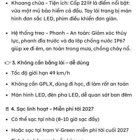
Khoang chứa – Tiện ích: Cốp 22 lít là điểm nổi bật:
vừa một mũ bảo hiểm cả đầu. Tay lái trang bị màn
hình đơn sắc LED, phím điều khiển đơn giản.
Hệ thống treo – Phanh – An toàn: Giảm xóc thủy
lực, phanh đĩa trước và đa lớp chống nước IP67
giúp xe đi êm, an toàn trong mưa, chống cháy nổ.
👉 3. Không cần bằng lái – dễ dùng
Tốc độ giới hạn 49 km/h
Không cần GPLX, dùng đi học, đi làm rất an toàn
Màn hình LED, đèn pha LED, dễ quan sát ban đêm
🚪 4. Sạc linh hoạt – Miễn phí tới 2027
Có thể sạc tại nhà (8–10 giờ sạc đầy)
Hoặc sạc tại trạm V-Green miễn phí tới cuối 2027