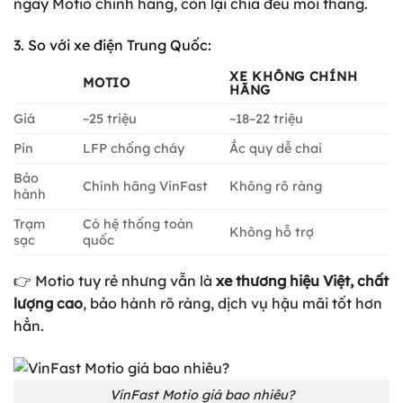
ngay Motio chính hãng, còn lại chia đều mỗi tháng.
3. So với xe điện Trung Quốc:
XE KHÔNG CHÍNH
MOTIO
HÃNG
Giá
~25 triệu
~18–22 triệu
Pin
LFP chống cháy
Ắc quy dễ chai
Bảo
Chính hãng VinFast
Không rõ ràng
hành
Trạm
Có hệ thống toàn
Không hỗ trợ
sạc
quốc
👉 Motio tuy rẻ nhưng vẫn là
xe thương hiệu Việt, chất
lượng cao
, bảo hành rõ ràng, dịch vụ hậu mãi tốt hơn
hẳn.
VinFast Motio giá bao nhiêu?