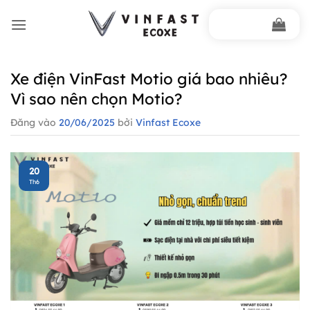
Bỏ
qua
nội
dung
Xe điện VinFast Motio giá bao nhiêu?
Vì sao nên chọn Motio?
Đăng vào
20/06/2025
bởi
Vinfast Ecoxe
20
Th6